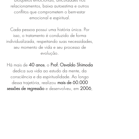
relacionamentos, baixa autoestima e outros
conflitos que comprometem o bem-estar
emocional e espiritual.
Cada pessoa possui uma história única. Por
isso, o tratamento é conduzido de forma
individualizada, respeitando suas necessidades,
seu momento de vida e seu processo de
evolução.
Há mais de
40 anos
, o
Prof. Osvaldo Shimoda
dedica sua vida ao estudo da mente, da
consciência e da espiritualidade. Ao longo
dessa trajetória, realizou
mais de 60.000
sessões de regressão
e desenvolveu, em
2006
,
a metodologia conhecida como
Terapia
Regressiva Evolutiva
– A Terapia do Mentor
Espiritual
, ajudando milhares de pessoas a
encontrarem um novo caminho para suas vidas.
Se você deseja compreender a origem do seu
sofrimento e buscar uma transformação