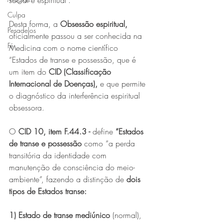
social e espiritual”.
Culpa
Desta forma, a 
Obsessão espiritual,
Pesadelos
oficialmente passou a ser conhecida na 
Fé
Medicina com o nome científico 
“Estados de transe e possessão, que é 
um item do 
CID (Classificação 
Internacional de Doenças), 
e que permite 
o diagnóstico da interferência espiritual 
obsessora.
O 
CID 10, item F.44.3 - 
define
 “Estados 
de transe e possessão
 como “a perda 
transitória da identidade com 
manutenção de consciência do meio-
ambiente”, fazendo a distinção de 
dois 
tipos de Estados transe:
1) Estado de transe mediúnico
 (normal), 