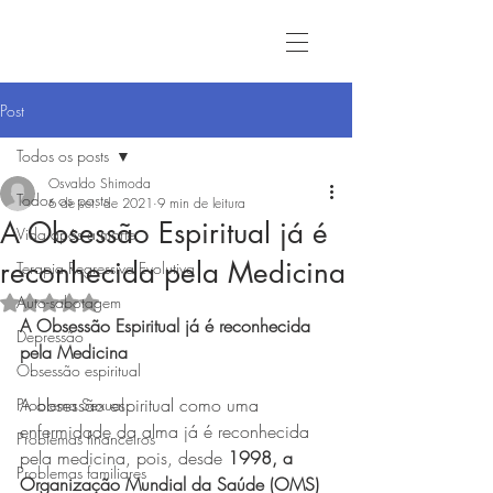
Post
Todos os posts
Osvaldo Shimoda
Todos os posts
6 de set. de 2021
9 min de leitura
A Obsessão Espiritual já é
Vida após a morte
reconhecida pela Medicina
Terapia Regressiva Evolutiva
Auto-sabotagem
Avaliado com NaN de 5 estrelas.
A Obsessão Espiritual já é reconhecida 
Depressão
pela Medicina
Obsessão espiritual
A obsessão espiritual como uma 
Problema Sexual
enfermidade da alma já é reconhecida 
Problemas financeiros
pela medicina, pois, desde 
1998, a 
Problemas familiares
Organização Mundial da Saúde (OMS) 