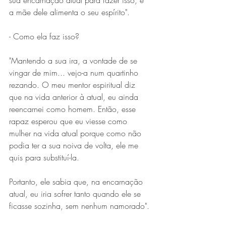
sua encarnação atual para fazer isso, e 
a mãe dele alimenta o seu espírito".
- Como ela faz isso? 
"Mantendo a sua ira, a vontade de se 
vingar de mim... vejo-a num quartinho 
rezando. O meu mentor espiritual diz 
que na vida anterior à atual, eu ainda 
reencarnei como homem. Então, esse 
rapaz esperou que eu viesse como 
mulher na vida atual porque como não 
podia ter a sua noiva de volta, ele me 
quis para substituí-la.
Portanto, ele sabia que, na encarnação 
atual, eu iria sofrer tanto quando ele se 
ficasse sozinha, sem nenhum namorado".