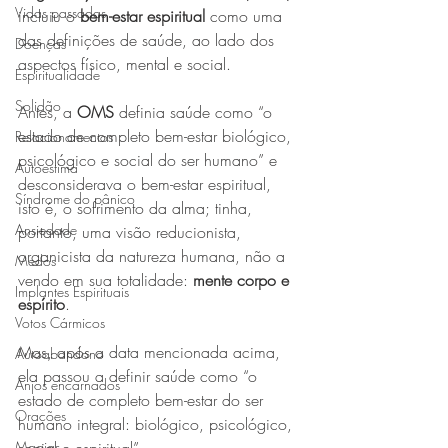
Vidas passadas
incluiu o 
bem-estar espiritual
 como uma 
das definições de saúde, ao lado dos 
Doenças
aspectos físico, mental e social.
Espiritualidade
Solidão
Antes, a 
OMS
 definia saúde como “o 
estado de completo bem-estar biológico, 
Relacionamentos
psicológico e social do ser humano” e 
Autoestima
desconsiderava o bem-estar espiritual, 
Síndrome do pânico
isto é, o sofrimento da alma; tinha, 
Ansiedade
portanto, uma visão reducionista, 
organicista da natureza humana, não a 
Medos
vendo em sua totalidade: 
mente corpo e 
Implantes Espirituais
espírito
.
Votos Cármicos
Mas, após a data mencionada acima, 
Autoabandono
ela passou a definir saúde como “o 
Anjos encarnados
estado de completo bem-estar do ser 
Orações
humano integral: biológico, psicológico, 
Magias