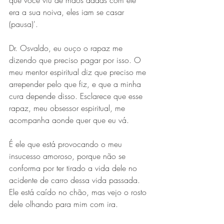
que você viu de mãos dadas com ele 
era a sua noiva, eles iam se casar 
(pausa)'.
Dr. Osvaldo, eu ouço o rapaz me 
dizendo que preciso pagar por isso. O 
meu mentor espiritual diz que preciso me 
arrepender pelo que fiz, e que a minha 
cura depende disso. Esclarece que esse 
rapaz, meu obsessor espiritual, me 
acompanha aonde quer que eu vá.
É ele que está provocando o meu 
insucesso amoroso, porque não se 
conforma por ter tirado a vida dele no 
acidente de carro dessa vida passada. 
Ele está caído no chão, mas vejo o rosto 
dele olhando para mim com ira.