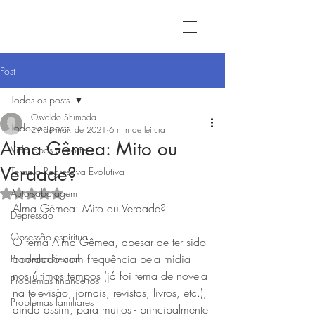
Post
Todos os posts
Osvaldo Shimoda
Todos os posts
29 de mai. de 2021
6 min de leitura
Alma Gêmea: Mito ou
Vida após a morte
Verdade?
Terapia Regressiva Evolutiva
Auto-sabotagem
Avaliado com NaN de 5 estrelas.
Alma Gêmea: Mito ou Verdade?
Depressão
Obsessão espiritual
O tema Alma Gêmea, apesar de ter sido 
abordado com frequência pela mídia 
Problema Sexual
nos últimos tempos (já foi tema de novela 
Problemas financeiros
na televisão, jornais, revistas, livros, etc.), 
Problemas familiares
ainda assim, para muitos - principalmente 