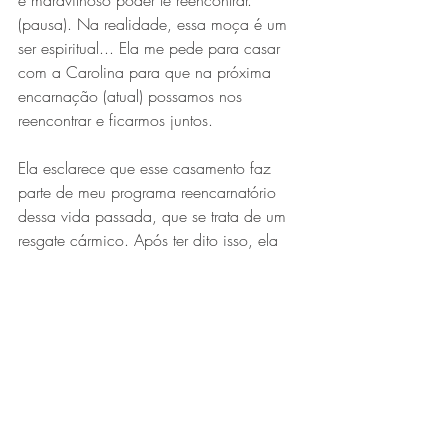
é maravilhoso poder te reencontrar. 
(pausa). Na realidade, essa moça é um 
ser espiritual... Ela me pede para casar 
com a Carolina para que na próxima 
encarnação (atual) possamos nos 
reencontrar e ficarmos juntos.
Ela esclarece que esse casamento faz 
parte de meu programa reencarnatório 
dessa vida passada, que se trata de um 
resgate cármico. Após ter dito isso, ela 
foi embora. Faço então o que ela havia 
me pedido. Caso com a Carolina e 
tenho quatro filhos. Sempre olho para o 
céu e com muita saudade busco a 
presença daquela moça. (pausa).
Agora, estou me vendo despedindo de 
meus filhos, da Carolina, morro ainda 