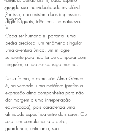
Criador. Sendo assim, cada espírito 
guarda sua individualidade inviolável. 
Culpa
Por isso, não existem duas impressões 
Pesadelos
digitais iguais, idênticas, na natureza.
Fé
Cada ser humano é, portanto, uma 
pedra preciosa, um fenômeno singular, 
uma aventura única, um milagre 
suficiente para não ter de comparar com 
ninguém, a não ser consigo mesmo.
Desta forma, a expressão Alma Gêmea 
é, na verdade, uma metáfora (prefiro a 
expressão alma companheira para não 
dar margem a uma interpretação 
equivocada), pois caracteriza uma 
afinidade específica entre dois seres. Ou 
seja, um complementa o outro, 
guardando, entretanto, sua 