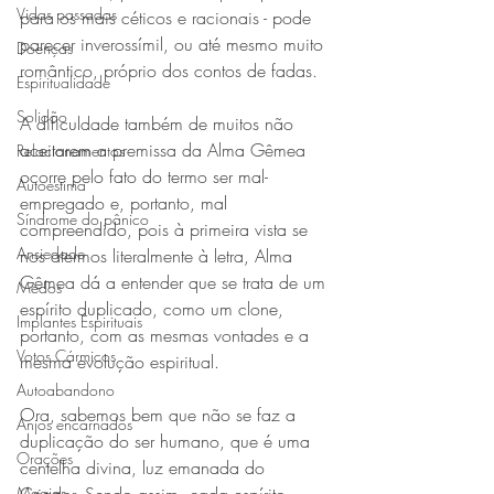
Vidas passadas
para os mais céticos e racionais - pode 
parecer inverossímil, ou até mesmo muito 
Doenças
romântico, próprio dos contos de fadas.
Espiritualidade
Solidão
A dificuldade também de muitos não 
aceitarem a premissa da Alma Gêmea 
Relacionamentos
ocorre pelo fato do termo ser mal-
Autoestima
empregado e, portanto, mal 
Síndrome do pânico
compreendido, pois à primeira vista se 
Ansiedade
nos atermos literalmente à letra, Alma 
Gêmea dá a entender que se trata de um 
Medos
espírito duplicado, como um clone, 
Implantes Espirituais
portanto, com as mesmas vontades e a 
Votos Cármicos
mesma evolução espiritual.
Autoabandono
Ora, sabemos bem que não se faz a 
Anjos encarnados
duplicação do ser humano, que é uma 
Orações
centelha divina, luz emanada do 
Magias