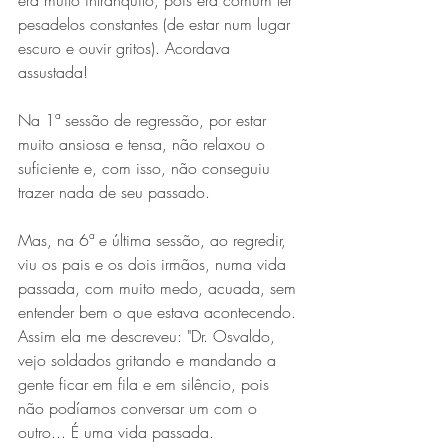
era muito intranquilo, pois era comum ter 
pesadelos constantes (de estar num lugar 
escuro e ouvir gritos). Acordava 
assustada!
Na 1ª sessão de regressão, por estar 
muito ansiosa e tensa, não relaxou o 
suficiente e, com isso, não conseguiu 
trazer nada de seu passado.
Mas, na 6ª e última sessão, ao regredir, 
viu os pais e os dois irmãos, numa vida 
passada, com muito medo, acuada, sem 
entender bem o que estava acontecendo. 
Assim ela me descreveu: "Dr. Osvaldo, 
vejo soldados gritando e mandando a 
gente ficar em fila e em silêncio, pois 
não podíamos conversar um com o 
outro... É uma vida passada.