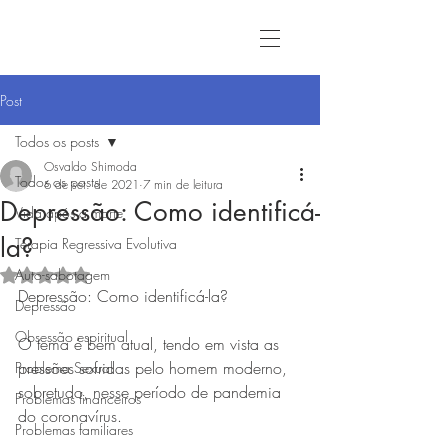
Post
Todos os posts
Osvaldo Shimoda
Todos os posts
6 de set. de 2021
7 min de leitura
Depressão: Como identificá-
Vida após a morte
la?
Terapia Regressiva Evolutiva
Auto-sabotagem
Avaliado com NaN de 5 estrelas.
Depressão: Como identificá-la?
Depressão
Obsessão espiritual
O tema é bem atual, tendo em vista as 
pressões sofridas pelo homem moderno, 
Problema Sexual
sobretudo, nesse período de pandemia 
Problemas financeiros
do coronavírus.
Problemas familiares