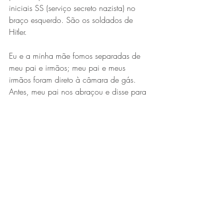
iniciais SS (serviço secreto nazista) no 
braço esquerdo. São os soldados de 
Hitler.
Eu e a minha mãe fomos separadas de 
meu pai e irmãos; meu pai e meus 
irmãos foram direto à câmara de gás. 
Antes, meu pai nos abraçou e disse para 
termos fé. Ele era um homem calmo e 
devoto de Deus. Nunca mais os vi (fala 
chorando).
Minha mãe trabalhou por algum tempo, 
na casa do general de Hitler: lavava suas 
roupas e limpava a sua casa, e eu a 
ajudava. Vi minha mãe definhando, pois 
não havia comida o suficiente para nós. 
Ela não durou muito, acabou morrendo. 