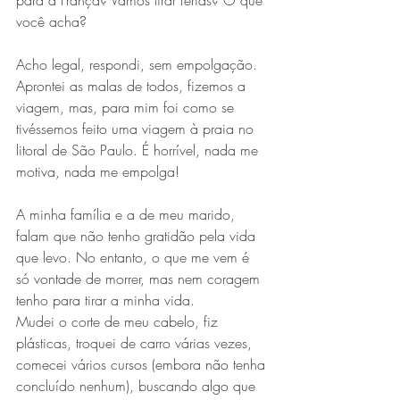
para a França? Vamos tirar férias? O que 
você acha?
Acho legal, respondi, sem empolgação. 
Aprontei as malas de todos, fizemos a 
viagem, mas, para mim foi como se 
tivéssemos feito uma viagem à praia no 
litoral de São Paulo. É horrível, nada me 
motiva, nada me empolga!
A minha família e a de meu marido, 
falam que não tenho gratidão pela vida 
que levo. No entanto, o que me vem é 
só vontade de morrer, mas nem coragem 
tenho para tirar a minha vida.
Mudei o corte de meu cabelo, fiz 
plásticas, troquei de carro várias vezes, 
comecei vários cursos (embora não tenha 
concluído nenhum), buscando algo que 