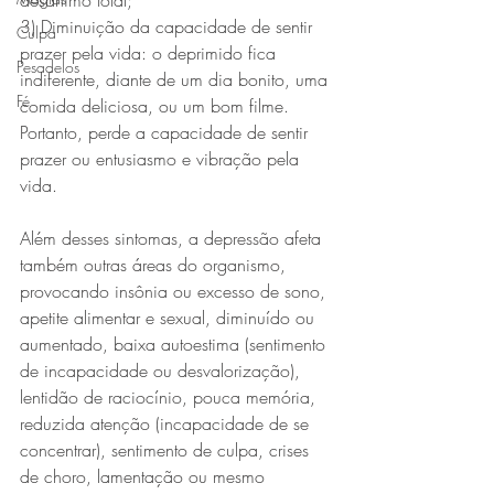
desânimo total;
3) Diminuição da capacidade de sentir 
Culpa
prazer pela vida: o deprimido fica 
Pesadelos
indiferente, diante de um dia bonito, uma 
Fé
comida deliciosa, ou um bom filme. 
Portanto, perde a capacidade de sentir 
prazer ou entusiasmo e vibração pela 
vida. 
Além desses sintomas, a depressão afeta 
também outras áreas do organismo, 
provocando insônia ou excesso de sono, 
apetite alimentar e sexual, diminuído ou 
aumentado, baixa autoestima (sentimento 
de incapacidade ou desvalorização), 
lentidão de raciocínio, pouca memória, 
reduzida atenção (incapacidade de se 
concentrar), sentimento de culpa, crises 
de choro, lamentação ou mesmo 