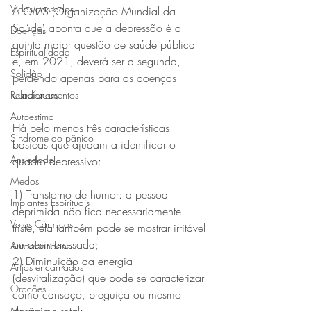
Vidas passadas
A OMS (Organização Mundial da 
Saúde) aponta que a depressão é a 
Doenças
quinta maior questão de saúde pública 
Espiritualidade
e, em 2021, deverá ser a segunda, 
Solidão
perdendo apenas para as doenças 
cardíacas.
Relacionamentos
Autoestima
Há pelo menos três características 
Síndrome do pânico
básicas que ajudam a identificar o 
Ansiedade
quadro depressivo: 
Medos
1) Transtorno de humor: a pessoa 
Implantes Espirituais
deprimida não fica necessariamente 
Votos Cármicos
triste, ela também pode se mostrar irritável 
ou desinteressada;
Autoabandono
2) Diminuição da energia 
Anjos encarnados
(desvitalização) que pode se caracterizar 
Orações
como cansaço, preguiça ou mesmo 
Magias