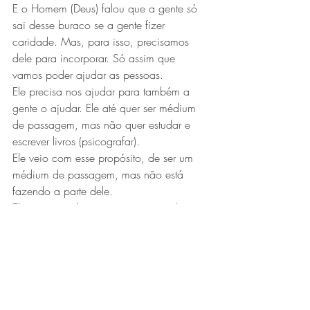
E o Homem (Deus) falou que a gente só 
sai desse buraco se a gente fizer 
caridade. Mas, para isso, precisamos 
dele para incorporar. Só assim que 
vamos poder ajudar as pessoas.
Ele precisa nos ajudar para também a 
gente o ajudar. Ele até quer ser médium 
de passagem, mas não quer estudar e 
escrever livros (psicografar).
Ele veio com esse propósito, de ser um 
médium de passagem, mas não está 
fazendo a parte dele.
Ele precisa voltar para o centro espírita, 
para incorporar a gente, e não como 
vem fazendo, trabalhando como 
assistente.
E os seus amigos de verdade, que ficam 
aqui na escuridão?
Daqui para frente, ele precisa incorporar 