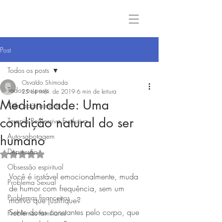
Post
Todos os posts
Osvaldo Shimoda
Todos os posts
25 de mai. de 2019
6 min de leitura
Mediunidade: Uma
Vida após a morte
condição natural do ser
Terapia Regressiva Evolutiva
Auto-sabotagem
humano
Depressão
Avaliado com NaN de 5 estrelas.
Obsessão espiritual
Você é instável emocionalmente, muda 
Problema Sexual
de humor com frequência, sem um 
Problemas financeiros
motivo que justifique?
Sente dores constantes pelo corpo, que 
Problemas familiares