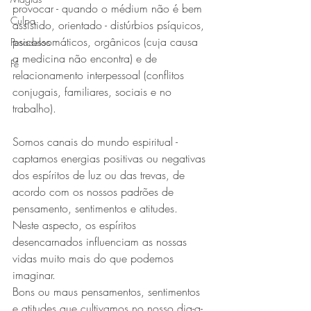
provocar - quando o médium não é bem 
Culpa
assistido, orientado - distúrbios psíquicos, 
psicossomáticos, orgânicos (cuja causa 
Pesadelos
a medicina não encontra) e de 
Fé
relacionamento interpessoal (conflitos 
conjugais, familiares, sociais e no 
trabalho).
Somos canais do mundo espiritual - 
captamos energias positivas ou negativas 
dos espíritos de luz ou das trevas, de 
acordo com os nossos padrões de 
pensamento, sentimentos e atitudes.
Neste aspecto, os espíritos 
desencarnados influenciam as nossas 
vidas muito mais do que podemos 
imaginar.
Bons ou maus pensamentos, sentimentos 
e atitudes que cultivamos no nosso dia-a-