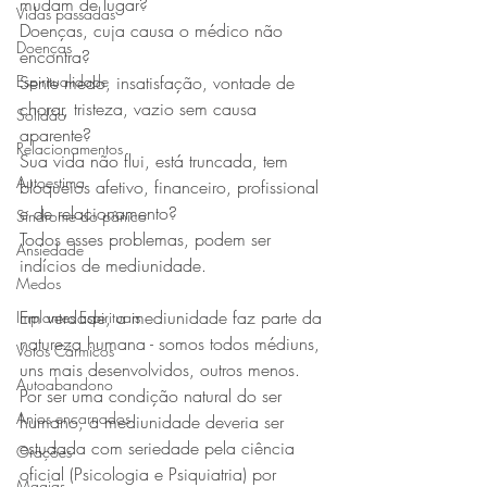
mudam de lugar?
Vidas passadas
Doenças, cuja causa o médico não 
Doenças
encontra?
Espiritualidade
Sente medo, insatisfação, vontade de 
chorar, tristeza, vazio sem causa 
Solidão
aparente?
Relacionamentos
Sua vida não flui, está truncada, tem 
Autoestima
bloqueios afetivo, financeiro, profissional 
e de relacionamento?
Síndrome do pânico
Todos esses problemas, podem ser 
Ansiedade
indícios de mediunidade.
Medos
Em verdade, a mediunidade faz parte da 
Implantes Espirituais
natureza humana - somos todos médiuns, 
Votos Cármicos
uns mais desenvolvidos, outros menos.
Autoabandono
Por ser uma condição natural do ser 
Anjos encarnados
humano, a mediunidade deveria ser 
estudada com seriedade pela ciência 
Orações
oficial (Psicologia e Psiquiatria) por 
Magias