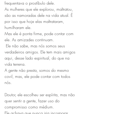
frequentava o prostíbulo dele.
As mulheres que ele explorou, maltratou, 
são as namoradas dele na vida atual. É 
por isso que hoje elas maltrataram, 
humilharam ele.
Mas ele é ponta firme, pode contar com 
ele. As amizades continuam.
 Ele não sabe, mas nós somos seus 
verdadeiros amigos. Ele tem mais amigos 
aqui, desse lado espiritual, do que na 
vida terrena.
A gente não presta, somos do mesmo 
covil, mas, ele pode contar com todos 
nós.
Doutor, ele escolheu ser espírita, mas não 
quer sentir a gente, fazer uso do 
compromisso como médium.
Ele achava que nunca iria incorporar. 