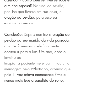
dizendo
: 
- Como quer ser livre se você é 
a minha esposa? 
No final da sessão, 
pedi-lhe que fizesse em sua casa, a 
oração do perdão
, para esse ser 
espiritual obsessor. 
Conclusão: 
Depois que fez a 
oração do 
perdão ao seu marido da vida passada
, 
durante 2 semanas, ele finalmente 
aceitou ir para a luz. Um ano, após o 
término da 
terapia, a paciente me encaminhou uma 
mensagem pelo Whatsapp, dizendo que 
pela 
1ª vez estava namorando firme e 
nunca mais teve a paralisia do sono. 