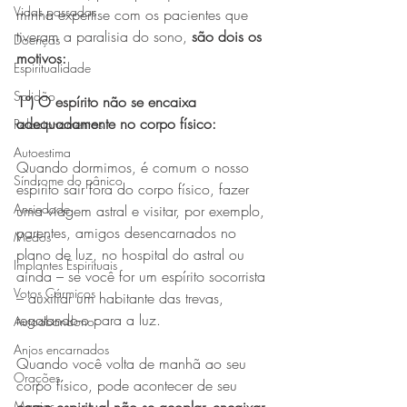
Vidas passadas
minha expertise com os pacientes que 
tiveram a paralisia do sono,
 são dois os 
Doenças
motivos:
Espiritualidade
Solidão
1º) O espírito não se encaixa 
adequadamente no corpo físico:
Relacionamentos
Autoestima
Quando dormimos, é comum o nosso 
Síndrome do pânico
espírito sair fora do corpo físico, fazer 
Ansiedade
uma viagem astral e visitar, por exemplo, 
parentes, amigos desencarnados no 
Medos
plano de luz, no hospital do astral ou 
Implantes Espirituais
ainda – se você for um espírito socorrista 
Votos Cármicos
– auxiliar um habitante das trevas, 
regatando-o para a luz.
Autoabandono
Anjos encarnados
Quando você volta de manhã ao seu 
Orações
corpo físico, pode acontecer de seu 
Magias