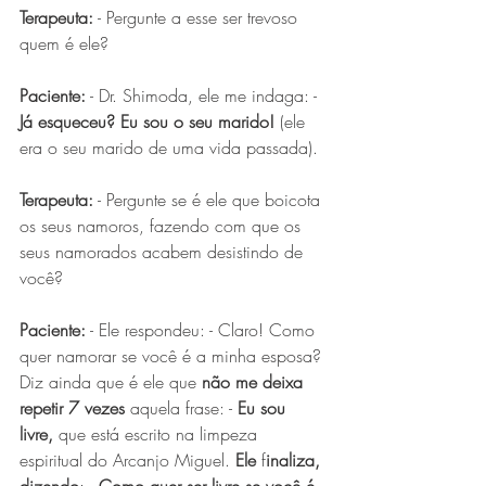
Terapeuta:
 - Pergunte a esse ser trevoso 
quem é ele?
Paciente:
 - Dr. Shimoda, ele me indaga: - 
Já esqueceu? Eu sou o seu marido!
 (ele 
era o seu marido de uma vida passada).
Terapeuta:
 - Pergunte se é ele que boicota 
os seus namoros, fazendo com que os 
seus namorados acabem desistindo de 
você?
Paciente:
 - Ele respondeu: - Claro! Como 
quer namorar se você é a minha esposa? 
Diz ainda que é ele que 
não me deixa 
repetir 7 vezes
 aquela frase: - 
Eu sou 
livre,
 que está escrito na limpeza 
espiritual do Arcanjo Miguel. 
Ele
 f
inaliza, 