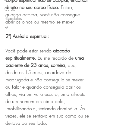
corpo espiritual não se acoplar, encaixar 
direito no seu corpo físico. 
Então, 
Culpa
quando acorda, você não consegue 
Pesadelos
abrir os olhos ou mesmo se mexer.
Fé
2º) Assédio espiritual: 
Você pode estar sendo 
atacado 
espiritualmente
. Eu me recordo de 
uma 
paciente de 23 anos, solteira
, que, 
desde os 15 anos, acordava de 
madrugada e não conseguia se mexer 
ou falar e quando conseguia abrir os 
olhos, via um vulto escuro, uma silhueta 
de um homem em cima dela, 
imobilizando-a, tentando dominá-la. Às 
vezes, ele se sentava em sua cama ou se 
deitava ao seu lado.