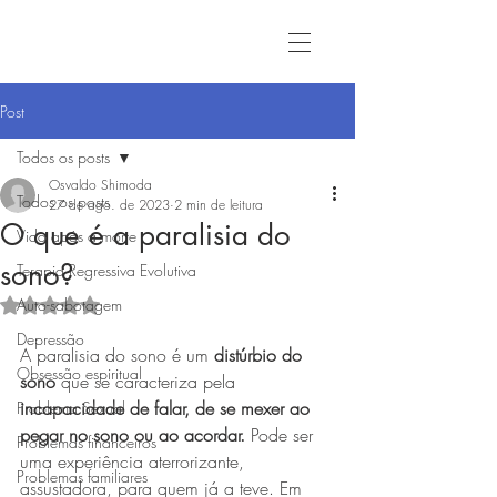
Post
Todos os posts
Osvaldo Shimoda
Todos os posts
27 de ago. de 2023
2 min de leitura
O que é a paralisia do
Vida após a morte
sono?
Terapia Regressiva Evolutiva
Auto-sabotagem
Avaliado com NaN de 5 estrelas.
Depressão
A paralisia do sono é um 
distúrbio do 
Obsessão espiritual
sono
 que se caracteriza pela 
incapacidade de falar, de se mexer ao 
Problema Sexual
pegar no sono ou ao acordar.
 Pode ser 
Problemas financeiros
uma experiência aterrorizante, 
Problemas familiares
assustadora, para quem já a teve. Em 