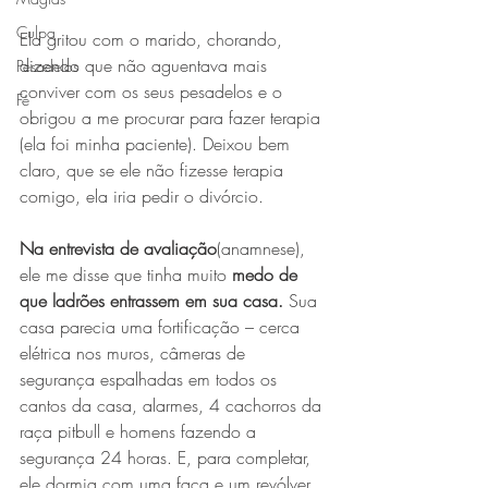
Culpa
Ela gritou com o marido, chorando, 
dizendo que não aguentava mais 
Pesadelos
conviver com os seus pesadelos e o 
Fé
obrigou a me procurar para fazer terapia 
(ela foi minha paciente). Deixou bem 
claro, que se ele não fizesse terapia 
comigo, ela iria pedir o divórcio.
Na entrevista de avaliação
(anamnese),
ele me disse que tinha muito 
medo de 
que ladrões entrassem em sua casa.
 Sua 
casa parecia uma fortificação – cerca 
elétrica nos muros, câmeras de 
segurança espalhadas em todos os 
cantos da casa, alarmes, 4 cachorros da 
raça pitbull e homens fazendo a 
segurança 24 horas. E, para completar, 
ele dormia com uma faca e um revólver 