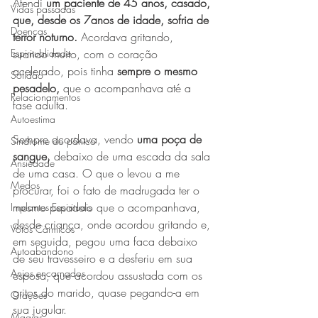
Atendi 
um paciente de 45 anos, casado, 
Vidas passadas
que, desde os 7anos de idade, sofria de 
Doenças
terror noturno. 
Acordava gritando, 
Espiritualidade
suando muito, com o coração 
acelerado, pois tinha 
sempre o mesmo 
Solidão
pesadelo,
 que o acompanhava até a 
Relacionamentos
fase adulta. 
Autoestima
Sempre acordava, vendo 
uma poça de 
Síndrome do pânico
sangue,
 debaixo de uma escada da sala 
Ansiedade
de uma casa. O que o levou a me 
Medos
procurar, foi o fato de madrugada ter o 
mesmo pesadelo que o acompanhava, 
Implantes Espirituais
desde criança, onde acordou gritando e, 
Votos Cármicos
em seguida, pegou uma faca debaixo 
Autoabandono
de seu travesseiro e a desferiu em sua 
Anjos encarnados
esposa, que acordou assustada com os 
gritos do marido, quase pegando-a em 
Orações
sua jugular.
Magias