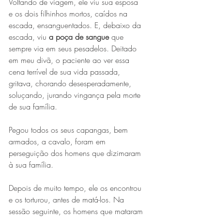
Voltando de viagem, ele viu sua esposa 
e os dois filhinhos mortos, caídos na 
escada, ensanguentados. E, debaixo da 
escada, viu 
a poça de sangue
 que 
sempre via em seus pesadelos. Deitado 
em meu divã, o paciente ao ver essa 
cena terrível de sua vida passada, 
gritava, chorando desesperadamente, 
soluçando, jurando vingança pela morte 
de sua família. 
Pegou todos os seus capangas, bem 
armados, a cavalo, foram em 
perseguição dos homens que dizimaram 
à sua família.
Depois de muito tempo, ele os encontrou 
e os torturou, antes de matá-los. Na 
sessão seguinte, os homens que mataram 