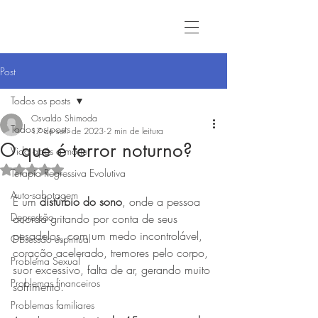
Post
Todos os posts
Osvaldo Shimoda
Todos os posts
17 de set. de 2023
2 min de leitura
O que é terror noturno?
Vida após a morte
Avaliado com NaN de 5 estrelas.
Terapia Regressiva Evolutiva
Auto-sabotagem
É um 
distúrbio do sono
, onde a pessoa 
Depressão
acorda gritando por conta de seus 
pesadelos, com um medo incontrolável, 
Obsessão espiritual
coração acelerado, tremores pelo corpo, 
Problema Sexual
suor excessivo, falta de ar, gerando muito 
Problemas financeiros
sofrimento.
Problemas familiares