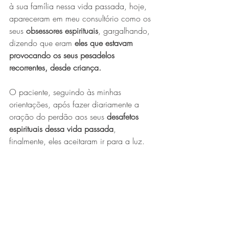
à sua família nessa vida passada, hoje, 
apareceram em meu consultório como os 
seus 
obsessores espirituais
, gargalhando, 
dizendo que eram 
eles que estavam 
provocando os seus pesadelos 
recorrentes, desde criança.
O paciente, seguindo às minhas 
orientações, após fazer diariamente a 
oração do perdão aos seus 
desafetos 
espirituais dessa vida passada
, 
finalmente, eles aceitaram ir para a luz.
Conclusão:
Depois do encerramento da terapia, 
sua 
esposa me ligou
, dizendo que o seu 
marido não teve mais às crises de terror 
noturno
, e se desfez da faca e do 