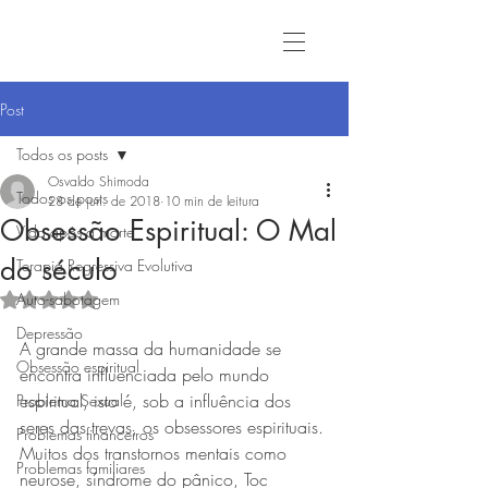
Post
Todos os posts
Osvaldo Shimoda
Todos os posts
28 de jun. de 2018
10 min de leitura
Obsessão Espiritual: O Mal
Vida após a morte
do século
Terapia Regressiva Evolutiva
Auto-sabotagem
Avaliado com NaN de 5 estrelas.
Depressão
A grande massa da humanidade se 
Obsessão espiritual
encontra influenciada pelo mundo 
espiritual, isto é, sob a influência dos 
Problema Sexual
seres das trevas, os obsessores espirituais.
Problemas financeiros
Muitos dos transtornos mentais como 
Problemas familiares
neurose, síndrome do pânico, Toc 