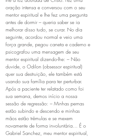
lhe a luz dourada de Cristo. Fez uma 
oração intensa e conversou com o seu 
mentor espiritual e lhe fez uma pergunta 
antes de dormir – queria saber se ia 
melhorar disso tudo, se curar. No dia 
seguinte, acordou normal e veio uma 
força grande, pegou caneta e caderno e 
psicografou uma mensagem de seu 
mentor espiritual dizendo-lhe: – Não 
duvide, o Odilon (obsessor espiritual) 
quer sua destruição, ele também está 
usando sua família para ter perturbar.
Após a paciente ter relatado como foi 
sua semana, demos início a nossa 
sessão de regressão: – Minhas pernas 
estão subindo e descendo e minhas 
mãos estão trêmulas e se mexem 
novamente de forma involuntária… É o 
Gabriel Sanchez, meu mentor espiritual, 