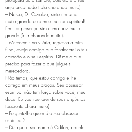
protegerá para sempre, pois ela é o seu 
anjo encarnado (fala chorando muito).
– Nossa, Dr. Osvaldo, sinto um amor 
muito grande pelo meu mentor espiritual! 
Em sua presença sinto uma paz muito 
grande (fala chorando muito).
– Merecereis na vitória, regressa a mim 
filha, esteja comigo que fortalecerei o teu 
coração e o seu espírito. Dê-me o que 
preciso para fazer o que julgueis 
merecedora.
Não temas, que estou contigo e lhe 
carrego em meus braços. Seu obsessor 
espiritual não tem força sobre você, meu 
doce! Eu vos libertarei de suas angústias 
(paciente chora muito).
– Pergunte-lhe quem é o seu obsessor 
espiritual?
– Diz que o seu nome é Odilon, aquele 