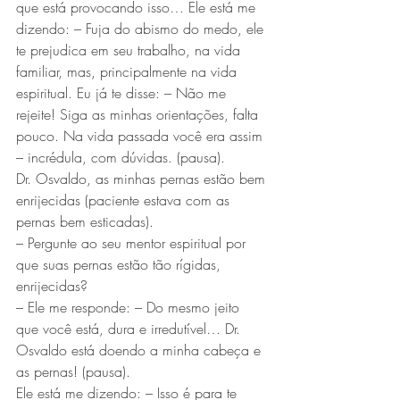
que está provocando isso… Ele está me 
dizendo: – Fuja do abismo do medo, ele 
te prejudica em seu trabalho, na vida 
familiar, mas, principalmente na vida 
espiritual. Eu já te disse: – Não me 
rejeite! Siga as minhas orientações, falta 
pouco. Na vida passada você era assim 
– incrédula, com dúvidas. (pausa).
Dr. Osvaldo, as minhas pernas estão bem 
enrijecidas (paciente estava com as 
pernas bem esticadas).
– Pergunte ao seu mentor espiritual por 
que suas pernas estão tão rígidas, 
enrijecidas?
– Ele me responde: – Do mesmo jeito 
que você está, dura e irredutível… Dr. 
Osvaldo está doendo a minha cabeça e 
as pernas! (pausa).
Ele está me dizendo: – Isso é para te 