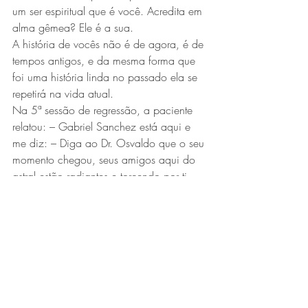
um ser espiritual que é você. Acredita em 
alma gêmea? Ele é a sua.
A história de vocês não é de agora, é de 
tempos antigos, e da mesma forma que 
foi uma história linda no passado ela se 
repetirá na vida atual.
Na 5ª sessão de regressão, a paciente 
relatou: – Gabriel Sanchez está aqui e 
me diz: – Diga ao Dr. Osvaldo que o seu 
momento chegou, seus amigos aqui do 
astral estão radiantes e torcendo por ti. 
Aquela prece que você nos pediu para 
voltar a trabalhar lhe daremos agora. É 
certeza absoluta que você reintegrará ao 
seu cargo porque essa é uma de suas 
missões, que é de ensinar ao próximo 
porque você possui o que há de mais 
bonito, e que deve ser passado ao 