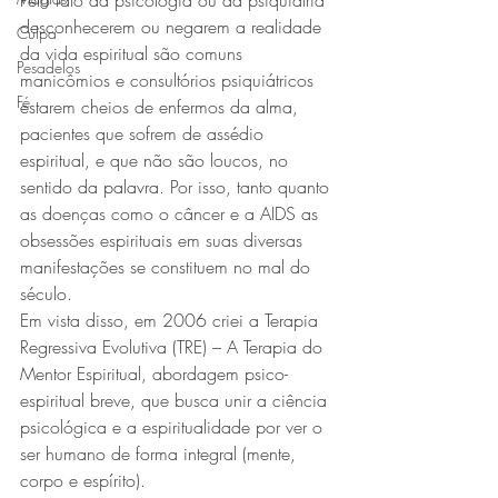
Pelo fato da psicologia ou da psiquiatria 
desconhecerem ou negarem a realidade 
Culpa
da vida espiritual são comuns 
Pesadelos
manicômios e consultórios psiquiátricos 
Fé
estarem cheios de enfermos da alma, 
pacientes que sofrem de assédio 
espiritual, e que não são loucos, no 
sentido da palavra. Por isso, tanto quanto 
as doenças como o câncer e a AIDS as 
obsessões espirituais em suas diversas 
manifestações se constituem no mal do 
século.
Em vista disso, em 2006 criei a Terapia 
Regressiva Evolutiva (TRE) – A Terapia do 
Mentor Espiritual, abordagem psico-
espiritual breve, que busca unir a ciência 
psicológica e a espiritualidade por ver o 
ser humano de forma integral (mente, 
corpo e espírito).