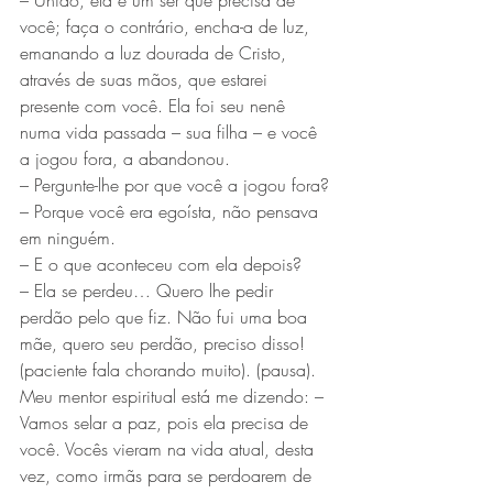
– União, ela é um ser que precisa de 
você; faça o contrário, encha-a de luz, 
emanando a luz dourada de Cristo, 
através de suas mãos, que estarei 
presente com você. Ela foi seu nenê 
numa vida passada – sua filha – e você 
a jogou fora, a abandonou.
– Pergunte-lhe por que você a jogou fora?
– Porque você era egoísta, não pensava 
em ninguém.
– E o que aconteceu com ela depois?
– Ela se perdeu… Quero lhe pedir 
perdão pelo que fiz. Não fui uma boa 
mãe, quero seu perdão, preciso disso! 
(paciente fala chorando muito). (pausa).
Meu mentor espiritual está me dizendo: – 
Vamos selar a paz, pois ela precisa de 
você. Vocês vieram na vida atual, desta 
vez, como irmãs para se perdoarem de 