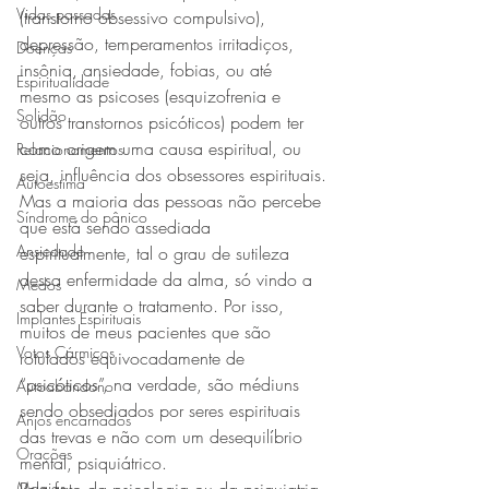
Vidas passadas
(transtorno obsessivo compulsivo), 
depressão, temperamentos irritadiços, 
Doenças
insônia, ansiedade, fobias, ou até 
Espiritualidade
mesmo as psicoses (esquizofrenia e 
Solidão
outros transtornos psicóticos) podem ter 
como origem uma causa espiritual, ou 
Relacionamentos
seja, influência dos obsessores espirituais.
Autoestima
Mas a maioria das pessoas não percebe 
Síndrome do pânico
que está sendo assediada 
Ansiedade
espiritualmente, tal o grau de sutileza 
dessa enfermidade da alma, só vindo a 
Medos
saber durante o tratamento. Por isso, 
Implantes Espirituais
muitos de meus pacientes que são 
Votos Cármicos
rotulados equivocadamente de 
“psicóticos”, na verdade, são médiuns 
Autoabandono
sendo obsediados por seres espirituais 
Anjos encarnados
das trevas e não com um desequilíbrio 
Orações
mental, psiquiátrico.
Magias