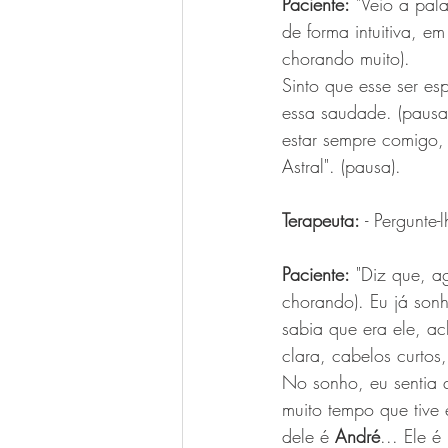
Paciente:
 "Veio a pala
de forma intuitiva, e
chorando muito).
Sinto que esse ser es
essa saudade. (pausa
estar sempre comigo, 
Astral". (pausa).
Terapeuta:
 - Pergunte
Paciente:
 "Diz que, a
chorando). Eu já son
sabia que era ele, a
clara, cabelos curtos
No sonho, eu sentia 
muito tempo que tive 
dele é 
André
... Ele 