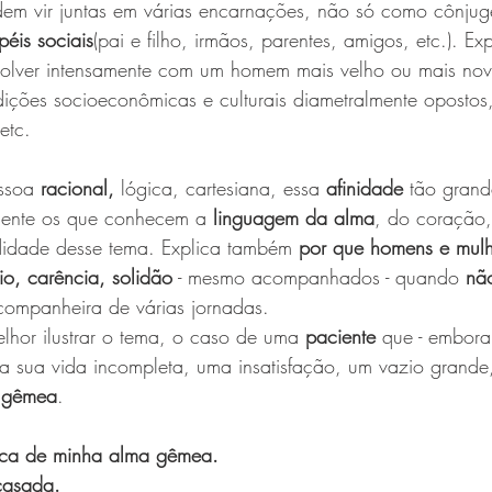
em vir juntas em várias encarnações, não só como cônjug
péis sociais
(pai e filho, irmãos, parentes, amigos, etc.). Ex
olver intensamente com um homem mais velho ou mais novo
ções socioeconômicas e culturais diametralmente oposto
etc.
ssoa
 racional, 
lógica, cartesiana, essa 
afinidade
 tão grand
mente os que conhecem a 
linguagem da alma
, do coração
didade desse tema. Explica também 
por que homens e mulh
io, carência, solidão
 - mesmo acompanhados - quando 
nã
companheira de várias jornadas.
elhor ilustrar o tema, o caso de uma 
paciente
 que - embora
ia sua vida incompleta, uma insatisfação, um vazio grande
a gêmea
.
sca de minha alma gêmea.
casada.