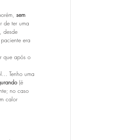
porém, 
sem 
r de ter uma 
, desde 
 paciente era 
or que após o 
.
l... Tenho uma 
gurando
 (é 
nte; no caso 
um calor 