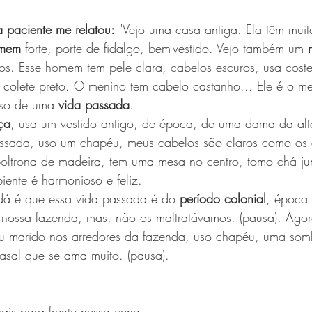
 paciente me relatou:
 "Vejo uma casa antiga. Ela têm muit
mem 
forte, porte de fidalgo, bem-vestido. Vejo também um 
os. Esse homem tem pele clara, cabelos escuros, usa costel
colete preto. O menino tem cabelo castanho... Ele é o meu
so de uma 
vida passada
.
ça
, usa um vestido antigo, de época, de uma dama da alt
assada, uso um chapéu, meus cabelos são claros como os d
oltrona de madeira, tem uma mesa no centro, tomo chá j
iente é harmonioso e feliz.
dá é que essa vida passada é do 
período colonial
, época 
 nossa fazenda, mas, não os maltratávamos. (pausa). Agor
 marido nos arredores da fazenda, uso chapéu, uma somb
asal que se ama muito. (pausa).
ais para frente nessa cena 