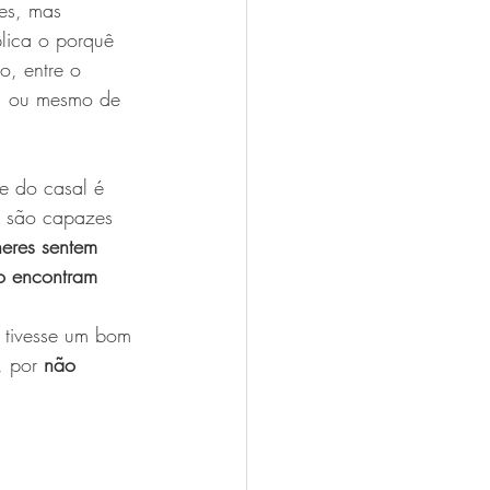
es, mas 
plica o porquê 
, entre o 
s, ou mesmo de 
e do casal é 
, são capazes 
eres sentem 
o encontram
 tivesse um bom 
, por 
não 