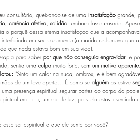
eu consultório, queixando-se de uma 
insatisfação
 grande, 
io, carência afetiva, solidão
, embora fosse casada. Apesa
ia o porquê dessa eterna insatisfação que a acompanhava
 interferindo em seu casamento (o marido reclamava que a
, de que nada estava bom em sua vida).
erapia para saber 
por que não conseguia engravidar
, e p
ido, sentia uma 
culpa
 muito forte, 
sem um motivo aparente
latou:
 "Sinto um calor na nuca, ombros, e é bem agradáve
mãos de um leve aperto... É como se 
alguém
 as estive 
se
 uma presença espiritual segurar partes do corpo do pacie
spiritual era boa, um ser de luz, pois ela estava sentindo 
a esse ser espiritual o que ele sente por você? 