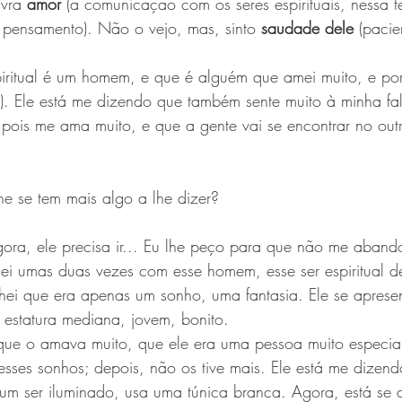
vra 
amor
 (a comunicação com os seres espirituais, nessa t
m pensamento). Não o vejo, mas, sinto 
saudade dele
 (pacie
piritual é um homem, e que é alguém que amei muito, e por
). Ele está me dizendo que também sente muito à minha fal
pois me ama muito, e que a gente vai se encontrar no out
-lhe se tem mais algo a lhe dizer? 
gora, ele precisa ir... Eu lhe peço para que não me abando
hei umas duas vezes com esse homem, esse ser espiritual d
chei que era apenas um sonho, uma fantasia. Ele se aprese
, estatura mediana, jovem, bonito.
que o amava muito, que ele era uma pessoa muito especial
esses sonhos; depois, não os tive mais. Ele está me dizen
é um ser iluminado, usa uma túnica branca. Agora, está se 