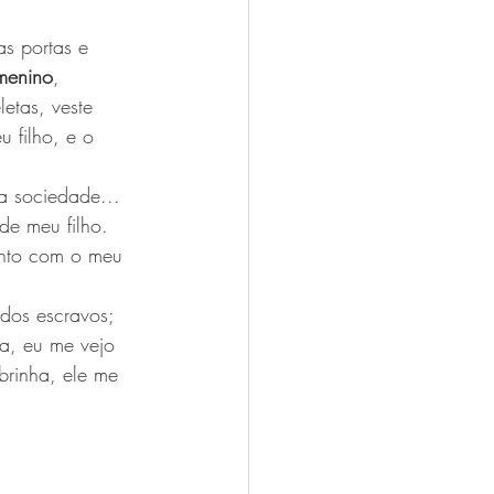
as portas e 
menino
, 
etas, veste 
 filho, e o 
a sociedade... 
e meu filho. 
unto com o meu 
dos escravos; 
a, eu me vejo 
rinha, ele me 