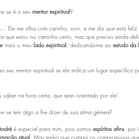
lhe se é o seu 
mentor espiritual
? 
m... Ele me olha com carinho, sorri, e me diz que está feliz
a que estou no caminho certo, mas que preciso ainda defi
ar
 mais o meu 
lado espiritual
, dedicando-me ao 
estudo da 
 ao seu mentor espiritual se ele indica um lugar específico 
u saber na hora certa, que serei orientado por ele".
-lhe se tem algo a lhe dizer de sua alma gêmea? 
André
 é especial para mim, pois somos 
espíritos afins
, por 
rnação atual
. Mas tenho que cumprir os compromissos qu