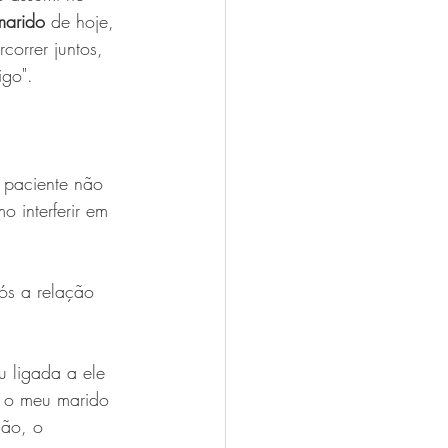
marido
 de hoje, 
orrer juntos, 
go".
 paciente não 
o interferir em 
pós a relação 
u ligada a ele 
m o meu marido 
ção, o 