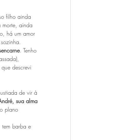
o filho ainda 
a morte, ainda 
igo, há um amor 
 sozinha.
sencarne
. Tenho 
assada), 
 que descrevi 
stiada de vir à 
 André, sua alma 
ao plano 
, tem barba e 