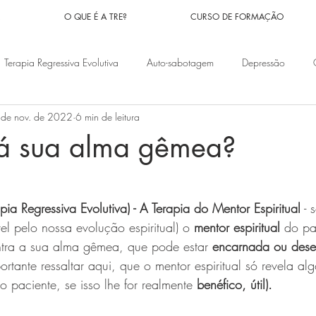
R
O QUE É A TRE?
CURSO DE FORMAÇÃO
Terapia Regressiva Evolutiva
Auto-sabotagem
Depressão
 de nov. de 2022
6 min de leitura
nceiros
Problemas familiares
Vidas passadas
Doenças
á sua alma gêmea?
e 5 estrelas.
Síndrome do pânico
Ansiedade
Medos
Implantes Espiri
apia Regressiva Evolutiva) - A Terapia do Mentor Espiritual
 - 
el pelo nossa evolução espiritual) o 
mentor espiritual
 do pa
os
Orações
Magias
Culpa
Pesadelos
Fé
ntra a sua alma gêmea, que pode estar 
encarnada ou des
portante ressaltar aqui, que o mentor espiritual só revela a
 paciente, se isso lhe for realmente 
benéfico, útil).