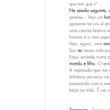
que tem que ir".
Na sessão seguinte, a
janelas... Vejo um 
ho
aparenta ter uns 4 an
uma camisa branca e 
homem é o meu espo
Vejo, agora, uma 
mo
Sou 
eu
 nessa vida p
Estou sentada numa p
marido e filho
. O amb
A impressão que me 
tínhamos escravos na
passeando com o meu
beija na mão. É um c
Terapeuta:
 - Avance m