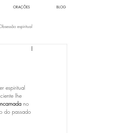
ORAÇÕES
BLOG
Obsessão espiritual
Espiritualidade
Solidão
tuais
Votos Cármicos
ser espiritual 
ciente lhe 
encarnada
 no 
lgo do passado 