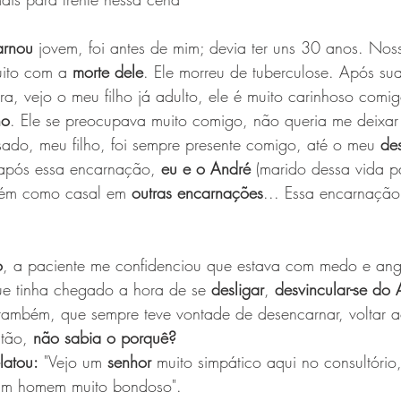
arnou
 jovem, foi antes de mim; devia ter uns 30 anos. Noss
uito com a 
morte dele
. Ele morreu de tuberculose. Após su
ra, vejo o meu filho já adulto, ele é muito carinhoso com
ho
. Ele se preocupava muito comigo, não queria me deixar
do, meu filho, foi sempre presente comigo, até o meu 
de
após essa encarnação, 
eu e o André 
(marido dessa vida p
bém como casal em 
outras encarnações
... Essa encarnação
o
, a paciente me confidenciou que estava com medo e angu
que tinha chegado a hora de se 
desligar
, 
desvincular-se do
 também, que sempre teve vontade de desencarnar, voltar 
ntão, 
não sabia o porquê?
latou:
 "Vejo um 
senhor
 muito simpático aqui no consultório
 um homem muito bondoso".