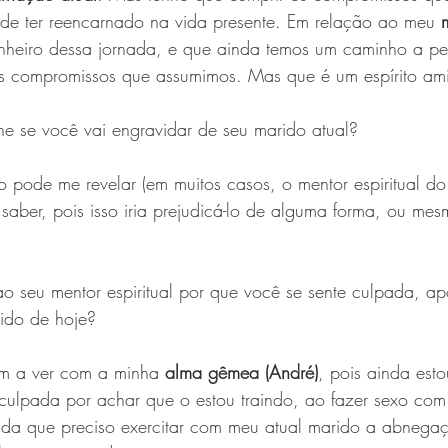
s de ter reencarnado na vida presente. Em relação ao meu 
heiro dessa jornada, e que ainda temos um caminho a perc
 compromissos que assumimos. Mas que é um espírito ami
-lhe se você vai engravidar de seu marido atual? 
o pode me revelar (em muitos casos, o mentor espiritual do
saber, pois isso iria prejudicá-lo de alguma forma, ou mesm
 ao seu mentor espiritual por que você se sente culpada, a
ido de hoje?
em a ver com a minha 
alma gêmea (André)
, pois ainda esto
e culpada por achar que o estou traindo, ao fazer sexo co
inda que preciso exercitar com meu atual marido a abnega