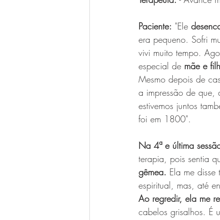
Paciente:
 "Ele 
desenc
era pequeno. Sofri m
vivi muito tempo. Ago
especial de 
mãe e fil
Mesmo depois de casa
a impressão de que, 
estivemos juntos tam
foi em 1800".
Na 4ª e última sessã
terapia, pois sentia 
gêmea.
 Ela me disse
espiritual, mas, até e
Ao regredir, ela me re
cabelos grisalhos. É