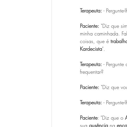
Terapeuta:
 - Pergunte-
Paciente:
 "Diz que si
minha caminhada. Fal
coisas, que é 
trabalh
Kardecista
".
Terapeuta:
 - Pergunte
frequentar?
Paciente:
 "Diz que vo
Terapeuta:
 - Pergunte
Paciente
: "Diz que o 
sua 
ausência
 na 
enca