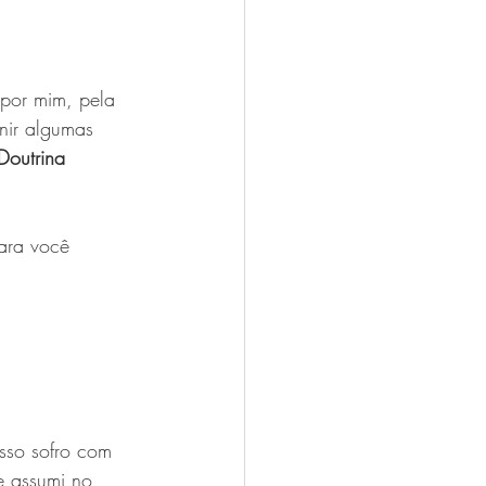
 por mim, pela 
nir algumas 
Doutrina 
para você 
isso sofro com 
e assumi no 