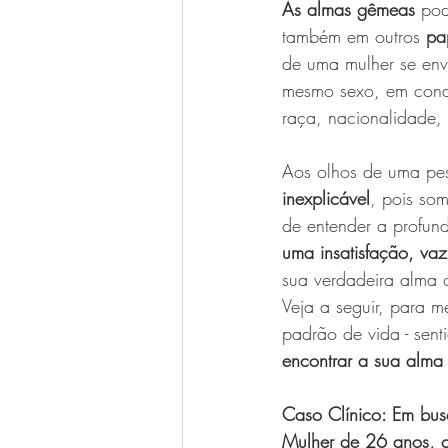
As almas gêmeas
 pod
também em outros 
pa
de uma mulher se env
mesmo sexo, em condi
raça, nacionalidade, 
Aos olhos de uma pe
inexplicável
, pois so
de entender a profun
uma insatisfação, vaz
sua verdadeira alma 
Veja a seguir, para m
padrão de vida - sent
encontrar a sua alm
Caso Clínico: Em bu
Mulher de 26 anos, 