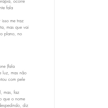
erapia, ocorre 
nte fala 
 isso me traz 
ta, mas que vai 
ro plano, no 
ne (fala 
e luz, mas não 
ntou com pele 
, mas, faz 
do que o nome 
despedindo, diz 