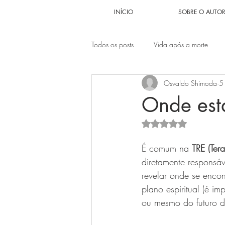
INÍCIO
SOBRE O AUTO
Todos os posts
Vida após a morte
Osvaldo Shimoda
5
Problema Sexual
Problemas fina
Onde est
Avaliado com NaN d
Relacionamentos
Autoestima
É comum na 
TRE (Ter
diretamente responsáv
Autoabandono
Anjos encarnad
revelar onde se enco
plano espiritual (é im
ou mesmo do futuro do