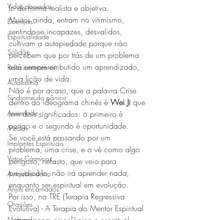
Vidas passadas
lo de forma realista e objetiva.
Muitos ainda, entram no vitimismo, 
Doenças
sentindo-se incapazes, desvalidos, 
Espiritualidade
cultivam a autopiedade porque não 
Solidão
percebem que por trás de um problema 
está sempre embutido um aprendizado, 
Relacionamentos
uma lição de vida.
Autoestima
Não é por acaso, que a palavra Crise 
Síndrome do pânico
dentro do ideograma chinês é 
Wei Ji
 que 
Ansiedade
tem dois significados: o primeiro é 
perigo e o segundo é oportunidade.
Medos
Se você está passando por um 
Implantes Espirituais
problema, uma crise, e o vê como algo 
Votos Cármicos
perigoso, nefasto, que veio para 
prejudicá-lo, não irá aprender nada, 
Autoabandono
enquanto ser espiritual em evolução.
Anjos encarnados
Por isso, na TRE (Terapia Regressiva 
Orações
Evolutiva) - A Terapia do Mentor Espiritual 
Magias