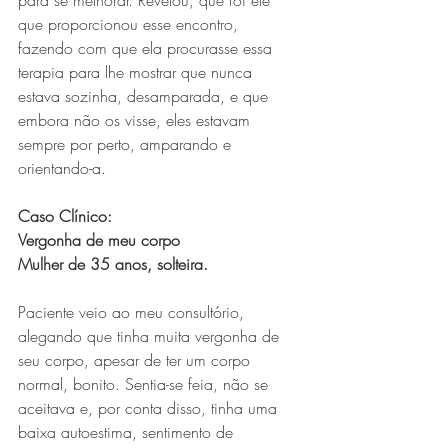
para se melhorar. Revelou, que foi ele 
que proporcionou esse encontro, 
fazendo com que ela procurasse essa 
terapia para lhe mostrar que nunca 
estava sozinha, desamparada, e que 
embora não os visse, eles estavam 
sempre por perto, amparando e 
orientando-a.
Caso Clínico:
Vergonha de meu corpo
Mulher de 35 anos, solteira.
Paciente veio ao meu consultório, 
alegando que tinha muita vergonha de 
seu corpo, apesar de ter um corpo 
normal, bonito. Sentia-se feia, não se 
aceitava e, por conta disso, tinha uma 
baixa autoestima, sentimento de 