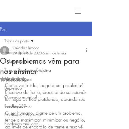
Post
Todos os posts
Osvaldo Shimoda
Todos os posts
29 de fev. de 2020
5 min de leitura
Os problemas vêm para
Vida após a morte
nos ensinar
Terapia Regressiva Evolutiva
Auto-sabotagem
Avaliado com NaN de 5 estrelas.
Como você lida, reage a um problema? 
Depressão
Encara-o de frente, procurando solucioná-
Obsessão espiritual
lo, nega ou fica protelando, adiando sua 
resolução?
Problema Sexual
O ser humano, diante de um problema, 
Problemas financeiros
tende a maximizar, minimizar ou negá-lo, 
Problemas familiares
ao invés de encará-lo de frente e resolvê-