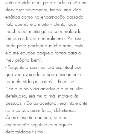
veio na vida atual para ajudar a não me 
desvirtuar novamente, tendo uma vida 
errática como na encarnação passada.
Fala que eu era muito violenta, que 
machuquei muita gente com maldade, 
ferindo-as física e moralmente. Por isso, 
pede para perdoar a minha mãe, pois 
ela me educou daquela forma para o 
meu próprio bem".
- Pergunte à sua mentora espiritual por 
que você veio deformada fisicamente 
naquela vida passada? – Peço-lhe.
"Diz que na vida anterior à que eu vim 
defeituosa, era muito má, matava às 
pessoas, não as aceitava, era intolerante 
com os que eram feios, defeituosos. 
Como resgate cármico, vim na 
encarnação seguinte com àquela 
deformidade física.