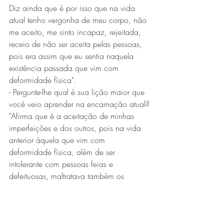
Diz ainda que é por isso que na vida 
atual tenho vergonha de meu corpo, não 
me aceito, me sinto incapaz, rejeitada, 
receio de não ser aceita pelas pessoas, 
pois era assim que eu sentia naquela 
existência passada que vim com 
deformidade física".
- Pergunte-lhe qual é sua lição maior que 
você veio aprender na encarnação atual?
"Afirma que é a aceitação de minhas 
imperfeições e dos outros, pois na vida 
anterior àquela que vim com 
deformidade física, além de ser 
intolerante com pessoas feias e 
defeituosas, maltratava também os 
homossexuais.
Eu era homem, não aceitava a minha 
homossexualidade e, com isso, 