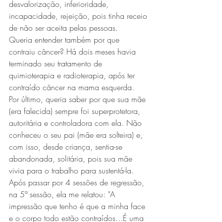
desvalorização, inferioridade, 
incapacidade, rejeição, pois tinha receio 
de não ser aceita pelas pessoas.
Queria entender também por que 
contraiu câncer? Há dois meses havia 
terminado seu tratamento de 
quimioterapia e radioterapia, após ter 
contraído câncer na mama esquerda.
Por último, queria saber por que sua mãe 
(era falecida) sempre foi superprotetora, 
autoritária e controladora com ela. Não 
conheceu o seu pai (mãe era solteira) e, 
com isso, desde criança, sentia-se 
abandonada, solitária, pois sua mãe 
vivia para o trabalho para sustentá-la.
Após passar por 4 sessões de regressão, 
na 5ª sessão, ela me relatou: "A 
impressão que tenho é que a minha face 
e o corpo todo estão contraídos...É uma 