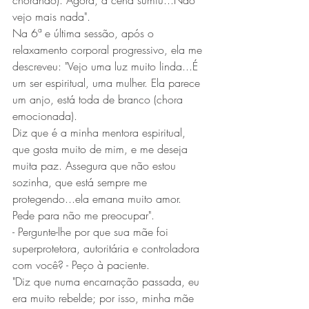
chorando). Agora, a cena sumiu...Não 
vejo mais nada".
Na 6ª e última sessão, após o 
relaxamento corporal progressivo, ela me 
descreveu: "Vejo uma luz muito linda...É 
um ser espiritual, uma mulher. Ela parece 
um anjo, está toda de branco (chora 
emocionada).
Diz que é a minha mentora espiritual, 
que gosta muito de mim, e me deseja 
muita paz. Assegura que não estou 
sozinha, que está sempre me 
protegendo...ela emana muito amor. 
Pede para não me preocupar".
- Pergunte-lhe por que sua mãe foi 
superprotetora, autoritária e controladora 
com você? - Peço à paciente.
"Diz que numa encarnação passada, eu 
era muito rebelde; por isso, minha mãe 