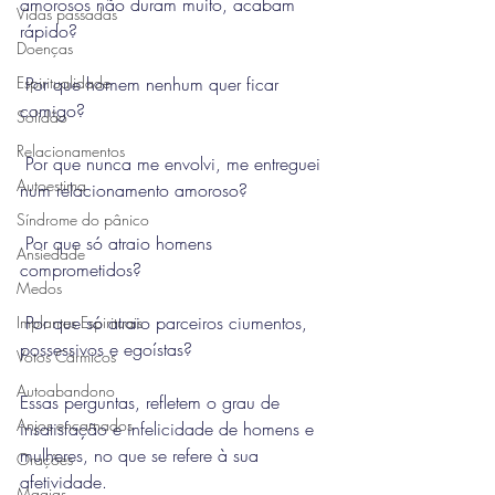
amorosos não duram muito, acabam 
Vidas passadas
rápido?
Doenças
Espiritualidade
 Por que homem nenhum quer ficar 
comigo?
Solidão
Relacionamentos
 Por que nunca me envolvi, me entreguei 
Autoestima
num relacionamento amoroso?
Síndrome do pânico
 Por que só atraio homens 
Ansiedade
comprometidos?
Medos
 Por que só atraio parceiros ciumentos, 
Implantes Espirituais
possessivos e egoístas?
Votos Cármicos
Autoabandono
Essas perguntas, refletem o grau de 
Anjos encarnados
insatisfação e infelicidade de homens e 
mulheres, no que se refere à sua 
Orações
afetividade.
Magias