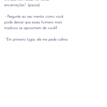
encarnações”. (pausa).
 - Pergunte ao seu mentor como você 
pode deixar que esses homens mais 
maduros se aproximem de você?
 “Em primeiro lugar, ele me pede calma 
porque sou muito ansiosa e preocupada; 
em segundo lugar, pede respeito pelos 
homens, cultivando a humildade e a 
paciência.
 Diz que fui muito corajosa em buscar 
uma ferramenta de autoconhecimento e 
cura, que é essa terapia, a TRE.
Esclarece, que essa terapia reforçou a 
nossa comunicação (a TRE tem por 