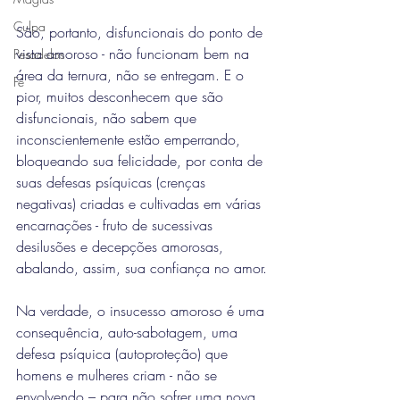
Culpa
São, portanto, disfuncionais do ponto de 
vista amoroso - não funcionam bem na 
Pesadelos
área da ternura, não se entregam. E o 
Fé
pior, muitos desconhecem que são 
disfuncionais, não sabem que 
inconscientemente estão emperrando, 
bloqueando sua felicidade, por conta de 
suas defesas psíquicas (crenças 
negativas) criadas e cultivadas em várias 
encarnações - fruto de sucessivas 
desilusões e decepções amorosas, 
abalando, assim, sua confiança no amor.
Na verdade, o insucesso amoroso é uma 
consequência, auto-sabotagem, uma 
defesa psíquica (autoproteção) que 
homens e mulheres criam - não se 
envolvendo – para não sofrer uma nova 