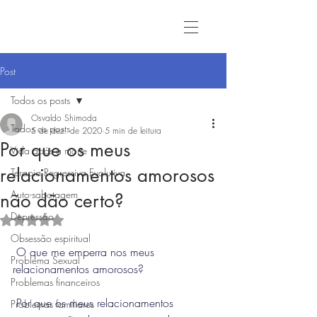
Post
Todos os posts
Osvaldo Shimoda
Todos os posts
5 de dez. de 2020
5 min de leitura
Por que os meus
Vida após a morte
relacionamentos amorosos
Terapia Regressiva Evolutiva
Auto-sabotagem
não dão certo?
Depressão
Avaliado com NaN de 5 estrelas.
Obsessão espiritual
 O que me emperra nos meus 
Problema Sexual
relacionamentos amorosos?
Problemas financeiros
 Por que os meus relacionamentos 
Problemas familiares