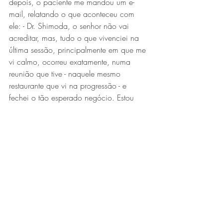
depois, o paciente me mandou um e-
mail, relatando o que aconteceu com 
ele: - Dr. Shimoda, o senhor não vai 
acreditar, mas, tudo o que vivenciei na 
última sessão, principalmente em que me 
vi calmo, ocorreu exatamente, numa 
reunião que tive - naquele mesmo 
restaurante que vi na progressão - e 
fechei o tão esperado negócio. Estou 
embarcando na semana que vem para 
os Emirados Árabes.
Essa terapia, a TRE, é realmente uma 
ferramenta maravilhosa! Estou muito 
impressionado, e saiba que agora 
quando precisar, vou consultá-lo 
novamente.
Um grande abraço, e muito obrigado!