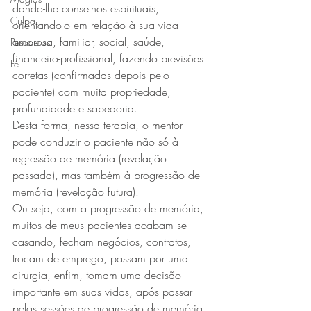
dando-lhe conselhos espirituais, 
Culpa
orientando-o em relação à sua vida 
amorosa, familiar, social, saúde, 
Pesadelos
financeiro-profissional, fazendo previsões 
Fé
corretas (confirmadas depois pelo 
paciente) com muita propriedade, 
profundidade e sabedoria.
Desta forma, nessa terapia, o mentor 
pode conduzir o paciente não só à 
regressão de memória (revelação 
passada), mas também à progressão de 
memória (revelação futura).
Ou seja, com a progressão de memória, 
muitos de meus pacientes acabam se 
casando, fecham negócios, contratos, 
trocam de emprego, passam por uma 
cirurgia, enfim, tomam uma decisão 
importante em suas vidas, após passar 
pelas sessões de progressão de memória.