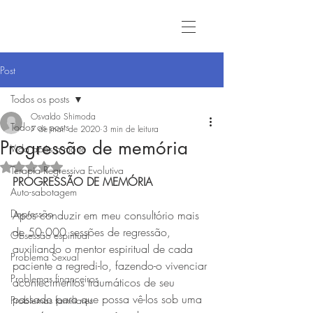
Post
Todos os posts
Osvaldo Shimoda
Todos os posts
7 de mar. de 2020
3 min de leitura
Progressão de memória
Vida após a morte
Avaliado com NaN de 5 estrelas.
Terapia Regressiva Evolutiva
PROGRESSÃO DE MEMÓRIA
Auto-sabotagem
Depressão
Após conduzir em meu consultório mais 
de 50.000 sessões de regressão, 
Obsessão espiritual
auxiliando o mentor espiritual de cada 
Problema Sexual
paciente a regredi-lo, fazendo-o vivenciar 
Problemas financeiros
acontecimentos traumáticos de seu 
passado para que possa vê-los sob uma 
Problemas familiares