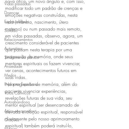
nova ótica, um novo ângulo e, com isso, 
Vidas passadas
modificar todo um padrão de crenças e 
Doenças
emoções negativas construídas, nesta 
Espiritualidade
vida (infância, nascimento, útero 
materno) ou num passado mais remoto, 
Solidão
em vidas passadas, observo, agora, um 
Relacionamentos
crescimento considerável de pacientes 
Autoestima
que passam nesta terapia por uma 
progressão de memória, onde seus 
Síndrome do pânico
mentores espirituais os fazem vivenciar, 
Ansiedade
ver cenas, acontecimentos futuros em 
Medos
suas vidas.
Na progressão de memória, além do 
Implantes Espirituais
paciente vivenciar experiências, 
Votos Cármicos
revelações futuras de sua vida, seu 
Autoabandono
mentor espiritual (ser desencarnado de 
Anjos encarnados
elevada evolução espiritual, responsável 
diretamente pelo nosso aprimoramento 
Orações
espiritual) também poderá instruí-lo, 
Magias