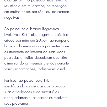
algo de ruim no passado, mas, sim, na 
resistência em mudarmos, na repetição, 
em muitos casos por séculos, de crenças 
negativas.
Ao passar pela Terapia Regressiva 
Evolutiva (TRE) – abordagem terapêutica 
criada por mim em 2006 -, ao romper a 
barreira da memória dos pacientes - que 
os impedem de lembrar de suas vidas 
passadas -, muitos descobrem que vêm 
alimentando as mesmas crenças durante 
várias encarnações, inclusive na atual.
Por isso, ao passar pela TRE, 
identificando as crenças que provocam 
suas dificuldades e ao substituí-las 
adequadamente, os pacientes resolvem 
seus problemas.