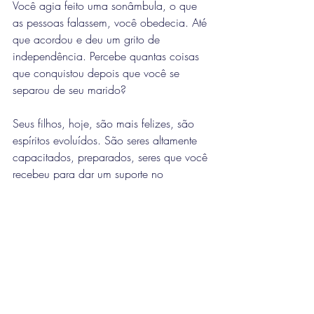
Você agia feito uma sonâmbula, o que 
as pessoas falassem, você obedecia. Até 
que acordou e deu um grito de 
independência. Percebe quantas coisas 
que conquistou depois que você se 
separou de seu marido?
Seus filhos, hoje, são mais felizes, são 
espíritos evoluídos. São seres altamente 
capacitados, preparados, seres que você 
recebeu para dar um suporte no 
desenvolvimento intelectual deles.
Se você não tivesse se separado, isso 
não teria acontecido, pois o 
desequilíbrio era muito grande em seu 
lar, e nenhum esforço do plano espiritual 
seria possível se não tivesse tomado a 
decisão de se separar.