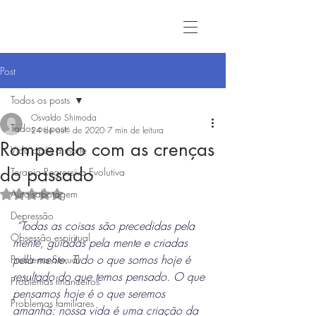
Post
Todos os posts
Osvaldo Shimoda
Todos os posts
24 de out. de 2020
7 min de leitura
Rompendo com as crenças
Vida após a morte
do passado
Terapia Regressiva Evolutiva
Auto-sabotagem
Avaliado com NaN de 5 estrelas.
Depressão
“Todas as coisas são precedidas pela 
Obsessão espiritual
mente, guiadas pela mente e criadas 
pela mente. Tudo o que somos hoje é 
Problema Sexual
resultado do que temos pensado. O que 
Problemas financeiros
pensamos hoje é o que seremos 
Problemas familiares
amanhã: nossa vida é uma criação da 