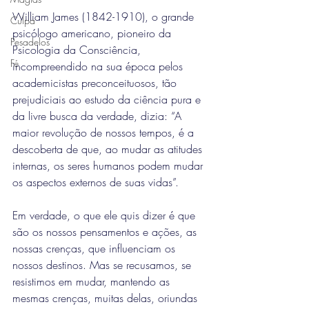
William James (1842-1910), o grande 
Culpa
psicólogo americano, pioneiro da 
Pesadelos
Psicologia da Consciência, 
Fé
incompreendido na sua época pelos 
academicistas preconceituosos, tão 
prejudiciais ao estudo da ciência pura e 
da livre busca da verdade, dizia: “A 
maior revolução de nossos tempos, é a 
descoberta de que, ao mudar as atitudes 
internas, os seres humanos podem mudar 
os aspectos externos de suas vidas”.
Em verdade, o que ele quis dizer é que 
são os nossos pensamentos e ações, as 
nossas crenças, que influenciam os 
nossos destinos. Mas se recusamos, se 
resistimos em mudar, mantendo as 
mesmas crenças, muitas delas, oriundas 