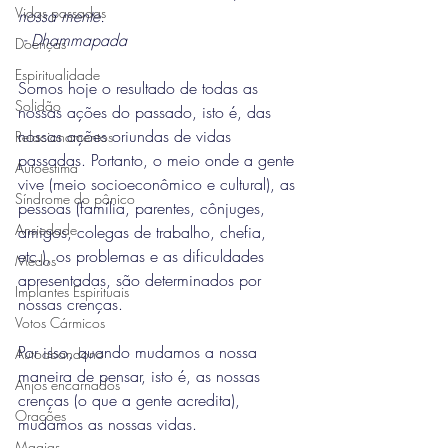
Vidas passadas
nossa mente.
 - Dhammapada
Doenças
Espiritualidade
Somos hoje o resultado de todas as 
Solidão
nossas ações do passado, isto é, das 
nossas ações oriundas de vidas 
Relacionamentos
passadas. Portanto, o meio onde a gente 
Autoestima
vive (meio socioeconômico e cultural), as 
Síndrome do pânico
pessoas (família, parentes, cônjuges, 
Ansiedade
amigos, colegas de trabalho, chefia, 
etc.), os problemas e as dificuldades 
Medos
apresentadas, são determinados por 
Implantes Espirituais
nossas crenças.
Votos Cármicos
Por isso, quando mudamos a nossa 
Autoabandono
maneira de pensar, isto é, as nossas 
Anjos encarnados
crenças (o que a gente acredita), 
Orações
mudamos as nossas vidas.
Magias