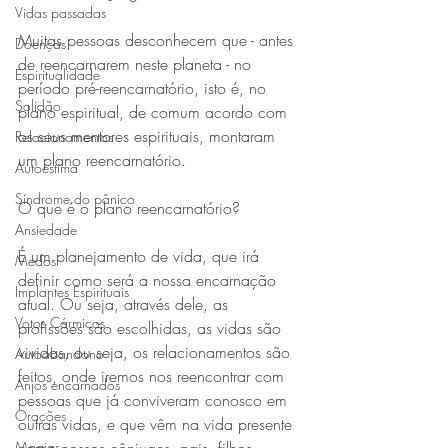
Vidas passadas
Muitas pessoas desconhecem que - antes 
Doenças
de reencarnarem neste planeta - no 
Espiritualidade
período pré-reencarnatório, isto é, no 
Solidão
plano espiritual, de comum acordo com 
os seus mentores espirituais, montaram 
Relacionamentos
um plano reencarnatório.
Autoestima
Síndrome do pânico
O que é o plano reencarnatório?
Ansiedade
É um planejamento de vida, que irá 
Medos
definir como será a nossa encarnação 
Implantes Espirituais
atual. Ou seja, através dele, as 
Votos Cármicos
profissões são escolhidas, as vidas são 
vividas, ou seja, os relacionamentos são 
Autoabandono
feitos, onde iremos nos reencontrar com 
Anjos encarnados
pessoas que já conviveram conosco em 
Orações
outras vidas, e que vêm na vida presente 
Magias