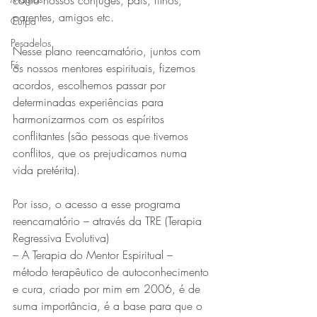
como nossos cônjuges, pais, filhos, 
parentes, amigos etc.
Culpa
Pesadelos
Nesse plano reencarnatório, juntos com 
Fé
os nossos mentores espirituais, fizemos 
acordos, escolhemos passar por 
determinadas experiências para 
harmonizarmos com os espíritos 
conflitantes (são pessoas que tivemos 
conflitos, que os prejudicamos numa 
vida pretérita).
Por isso, o acesso a esse programa 
reencarnatório – através da TRE (Terapia 
Regressiva Evolutiva) 
– A Terapia do Mentor Espiritual – 
método terapêutico de autoconhecimento 
e cura, criado por mim em 2006, é de 
suma importância, é a base para que o 