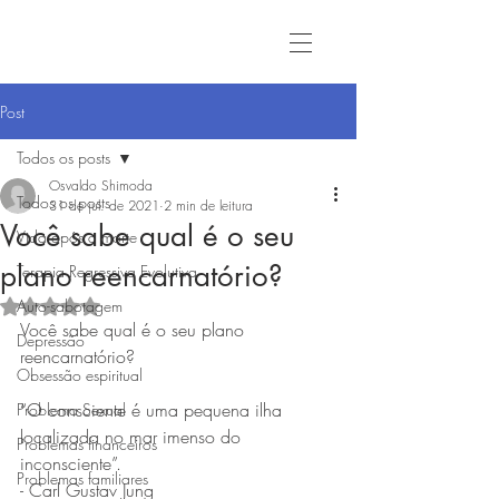
Post
Todos os posts
Osvaldo Shimoda
Todos os posts
31 de jul. de 2021
2 min de leitura
Você sabe qual é o seu
Vida após a morte
plano reencarnatório?
Terapia Regressiva Evolutiva
Auto-sabotagem
Avaliado com NaN de 5 estrelas.
Você sabe qual é o seu plano 
Depressão
reencarnatório?
Obsessão espiritual
“O consciente é uma pequena ilha 
Problema Sexual
localizada no mar imenso do 
Problemas financeiros
inconsciente”.
Problemas familiares
- Carl Gustav Jung