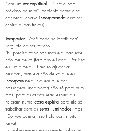
“Tem um 
ser espiritual
... Sinto-o bem 
próximo de mim” (paciente geme e se 
contorce - estava 
incorporando
 esse ser 
espiritual das trevas).
Terapeuta:
 - Você pode se identificar? - 
Pergunto ao ser trevoso.
“Eu preciso trabalhar, mas ela (paciente) 
não me deixa (fala alto e irado). Por isso, 
eu judio dela... Preciso ajudar às 
pessoas, mas ela não deixa que eu 
incorpore
 nela. Ela tem que dar 
passagem (incorporar) não só para mim, 
mas, para os outros seres espirituais. 
Falaram numa 
casa espírita
 para ela só 
trabalhar com os 
seres iluminados
, mas, 
não vou aceitar isso (fala com muita 
raiva).
Ela sabe que eu tenho que trabalhar, ela 