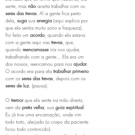
sente, mas 
não 
aceita trabalhar com os 
seres das trevas
. Aí a gente fica perto 
dela, 
suga
 sua 
energia
 (aqui explica por 
que ela sentia muito sono e fraqueza). 
Foi feito um 
acordo
, quando ela estava 
com a gente aqui nas 
trevas
, que, 
quando 
reencarnasse
 iria nos ajudar, 
trabalhando com a gente... Ela era um 
dos nossos, reencarnou para nos 
ajudar
. 
O acordo era para ela 
trabalhar primeiro
com os 
seres das trevas
, depois com os 
seres de luz
. (pausa).
O
 tremor
 que ela sente na mão direita, 
vem da 
preta velha
, sua 
guia espiritual
. 
Eu já tive uma encarnação, onde vim 
todo torto, aleijado (o corpo da paciente 
ficou todo contorcido).