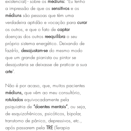
existencial) - sobre os 
médiuns:
 “Eu tenho 
a impressão de que os 
sensitivos
 e os 
médiuns
 são pessoas que têm uma 
verdadeira aptidão e vocação para 
curar
os outros, e que o fato de 
captar 
doenças dos outros 
reequilibra
 o seu 
próprio sistema energético. Deixando de 
fazê-lo, 
desajustam-se
 do mesmo modo 
que um grande pianista ou pintor se 
desajustaria se deixasse de praticar a sua 
arte
”.
Não é por acaso, que, muitos pacientes 
médiuns,
 que vêm ao meu consultório, 
rotulados 
equivocadamente pela 
psiquiatria de 
“doentes mentais”
, ou seja, 
de esquizofrênicos, psicóticos, bipolar, 
transtorno de pânico, depressivos, etc., 
após passarem pela 
TRE
 (Terapia 