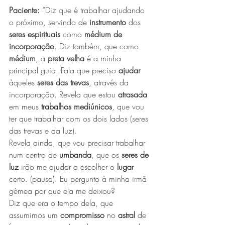
Paciente:
 “Diz que é trabalhar ajudando 
o próximo, servindo de 
instrumento
 dos 
seres espirituais
 como 
médium de 
incorporação
. Diz também, que como 
médium
, a 
preta velha
 é a minha 
principal guia. Fala que preciso 
ajudar
àqueles 
seres das trevas
, através da 
incorporação. Revela que estou 
atrasada
em meus 
trabalhos mediúnicos
, que vou 
ter que trabalhar com os dois lados (seres 
das trevas e da luz).
Revela ainda, que vou precisar trabalhar 
num centro de 
umbanda
, que os 
seres de 
luz
 irão me ajudar a escolher o 
lugar 
certo. (pausa). Eu pergunto à minha irmã 
gêmea por que ela me deixou?
Diz que era o tempo dela, que 
assumimos um 
compromisso
 no 
astral
 de 