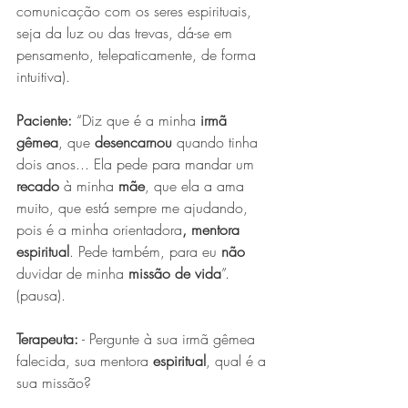
comunicação com os seres espirituais, 
seja da luz ou das trevas, dá-se em 
pensamento, telepaticamente, de forma 
intuitiva).
Paciente:
 “Diz que é a minha 
irmã 
gêmea
, que 
desencarnou
 quando tinha 
dois anos... Ela pede para mandar um 
recado
 à minha 
mãe
, que ela a ama 
muito, que está sempre me ajudando, 
pois é a minha orientadora
, mentora 
espiritual
. Pede também, para eu 
não 
duvidar de minha 
missão de vida
”. 
(pausa).
Terapeuta:
 - Pergunte à sua irmã gêmea 
falecida, sua mentora 
espiritual
, qual é a 
sua missão?