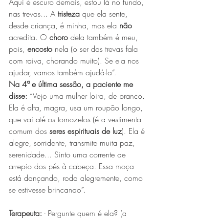
Aqui é escuro demais, estou lá no fundo, 
nas trevas... A 
tristeza
 que ela sente, 
desde criança, é minha, mas ela 
não 
acredita. O 
choro
 dela também é meu, 
pois, 
encosto
 nela (o ser das trevas fala 
com raiva, chorando muito). Se ela nos 
ajudar, vamos também ajudá-la”.
Na 4ª e última sessão, a paciente me 
disse:
 “Vejo uma mulher loira, de branco. 
Ela é alta, magra, usa um roupão longo, 
que vai até os tornozelos (é a vestimenta 
comum dos 
seres espirituais de luz
). Ela é 
alegre, sorridente, transmite muita paz, 
serenidade... Sinto uma corrente de 
arrepio dos pés à cabeça. Essa moça 
está dançando, roda alegremente, como 
se estivesse brincando”.
Terapeuta:
 - Pergunte quem é ela? (a 