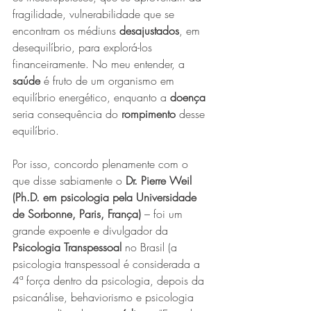
fragilidade, vulnerabilidade que se 
encontram os médiuns
 desajustados
, em 
desequilíbrio, para explorá-los 
financeiramente. No meu entender, a 
saúde
 é fruto de um organismo em 
equilíbrio energético, enquanto a 
doença
seria consequência do 
rompimento
 desse 
equilíbrio.
Por isso, concordo plenamente com o 
que disse sabiamente o 
Dr. Pierre Weil 
(Ph.D. em psicologia pela Universidade 
de Sorbonne, Paris, França)
 – foi um 
grande expoente e divulgador da 
Psicologia Transpessoal
 no Brasil (a 
psicologia transpessoal é considerada a 
4ª força dentro da psicologia, depois da 
psicanálise, behaviorismo e psicologia 