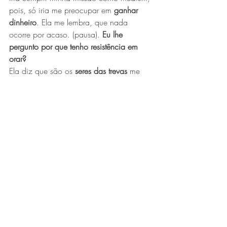
pois, só iria me preocupar em 
ganhar 
dinheiro
. Ela me lembra, que nada 
ocorre por acaso. (pausa). 
Eu lhe 
pergunto por que tenho resistência em 
orar?
Ela diz que são os 
seres das trevas
 me 
atrapalhando. Eles ficam com 
raiva
porque quero rezar e eles não querem. 
(pausa). Ela confirma, que essa 
tristeza 
profunda
 e o 
choro
 que sinto, e que vem 
do nada - desde criança - vem daquele 
ser das trevas
, mas, afirma que tudo isso 
vai acabar quando eu começar a 
trabalhar como 
médium de 
incorporação
. Minha mentora espiritual 
fala: - Minha irmã, você foi muito 
alertada
 para trabalhar como médium de 
incorporação!”.