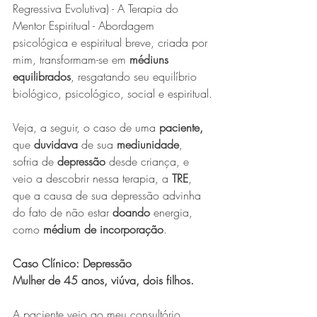
Regressiva Evolutiva) - A Terapia do 
Mentor Espiritual - Abordagem 
psicológica e espiritual breve, criada por 
mim, transformam-se em 
médiuns 
equilibrados
, resgatando seu equilíbrio 
biológico, psicológico, social e espiritual.
Veja, a seguir, o caso de uma 
paciente,
que 
duvidava
 de sua 
mediunidade
, 
sofria de 
depressão
 desde criança, e 
veio a descobrir nessa terapia, a 
TRE
, 
que a causa de sua depressão advinha 
do fato de não estar 
doando
 energia, 
como 
médium de incorporação
.
Caso Clínico: Depressão
Mulher de 45 anos, viúva, dois filhos.
A paciente veio ao meu consultório, 