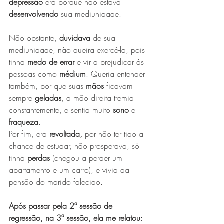
depressão 
era porque não estava 
desenvolvendo
 sua mediunidade.
Não obstante, 
duvidava
 de sua 
mediunidade, não queira exercê-la, pois 
tinha 
medo de errar
 e vir a prejudicar às 
pessoas como 
médium
. Queria entender 
também, por que suas 
mãos
 ficavam 
sempre 
geladas
, a mão direita tremia 
constantemente, e sentia muito 
sono
 e 
fraqueza
.
Por fim, era 
revoltada,
 por não ter tido a 
chance de estudar, não prosperava, só 
tinha 
perdas
 (chegou a perder um 
apartamento e um carro), e vivia da 
pensão do marido falecido.
Após passar pela 2ª sessão de 
regressão, na 3ª sessão, ela me relatou: