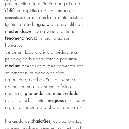
preconceito e ignorância a respeito da 
Culpa
natureza espiritual do ser humano, a 
nossa sociedade ocidental materialista e 
Pesadelos
tecnicista ainda 
ignora 
ou desqualifica a 
Fé
mediunidade
, não a vendo como um 
fenômeno natural
, inerente ao ser 
humano.
Se de um lado a ciência médica e a 
psicológica buscam tratar o paciente
médium
 apenas com medicamentos por 
se basear num modelo fisicista, 
organicista, cerebrocêntrico, vendo-o 
apenas como um fenômeno físico-
químico, 
ignorando
 sua 
mediunidade
, 
do outro lado, muitas 
religiões 
mistificam-
na, atribuindo-a ao diabo ou a satanás.
Há ainda os 
charlatães
, os oportunistas, 
os inescrupulosos, que se aproveitam da 