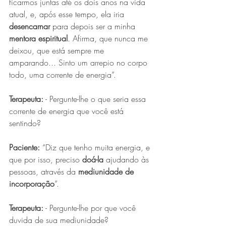
ficarmos juntas até os dois anos
na vida 
atual, e, após esse tempo, ela iria 
desencarnar
 para depois ser a minha 
mentora espiritual
. Afirma, que nunca me 
deixou, que está sempre me 
amparando... Sinto um arrepio no corpo 
todo, uma corrente de energia”.
Terapeuta:
 - Pergunte-lhe o que seria essa 
corrente de energia que você está 
sentindo?
Paciente:
 “Diz que tenho muita energia, e 
que por isso, preciso 
doá-la
 ajudando às 
pessoas, através da 
mediunidade de 
incorporação
”.
Terapeuta:
 - Pergunte-lhe por que você 
duvida de sua mediunidade?