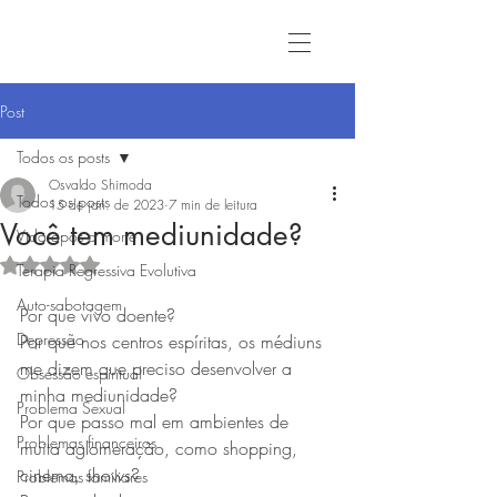
Post
Todos os posts
Osvaldo Shimoda
Todos os posts
15 de jan. de 2023
7 min de leitura
Você tem mediunidade?
Vida após a morte
Avaliado com NaN de 5 estrelas.
Terapia Regressiva Evolutiva
Auto-sabotagem
Por que vivo doente?
Depressão
Por que nos centros espíritas, os médiuns 
me dizem que preciso desenvolver a 
Obsessão espiritual
minha mediunidade?
Problema Sexual
Por que passo mal em ambientes de 
Problemas financeiros
muita aglomeração, como shopping, 
cinema, shows?
Problemas familiares