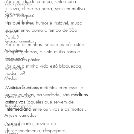
Por que, desde criança, sinto muita 
Vidas passadas
tristeza, choro do nada, sem um motivo 
Doenças
que justifique?
Espiritualidade
Por que o meu humor é instável, muda 
subitamente, como o tempo de São 
Solidão
Paulo?
Relacionamentos
Por que as minhas mãos e os pés estão 
Autoestima
sempre gelados, e sinto muito sono e 
fraqueza?
Síndrome do pânico
Por que a minha vida está bloqueada, 
Ansiedade
nada flui?
Medos
Muitos de meus pacientes com essas e 
Implantes Espirituais
outras queixas, na verdade, são 
médiuns 
Votos Cármicos
ostensivos
 (aqueles que servem de 
Autoabandono
intermediário
 entre os vivos e os mortos).
Anjos encarnados
Não obstante, devido ao 
Orações
desconhecimento, despreparo, 
Magias