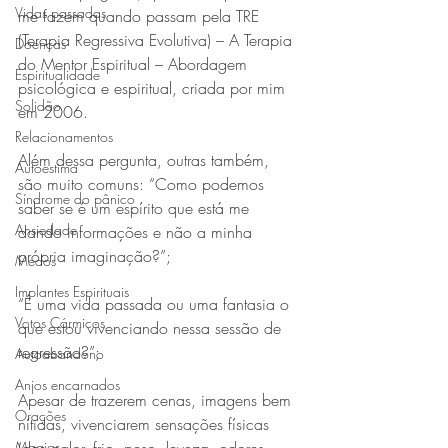
Vidas passadas
me fazem quando passam pela TRE 
(Terapia Regressiva Evolutiva) – A Terapia 
Doenças
do Mentor Espiritual – Abordagem 
Espiritualidade
psicológica e espiritual, criada por mim 
Solidão
em 2006.
Relacionamentos
Além dessa pergunta, outras também, 
Autoestima
são muito comuns: “Como podemos 
Síndrome do pânico
saber se é um espírito que está me 
Ansiedade
dando informações e não a minha 
própria imaginação?”;
Medos
Implantes Espirituais
“É uma vida passada ou uma fantasia o 
Votos Cármicos
que estou vivenciando nessa sessão de 
regressão?”;
Autoabandono
Anjos encarnados
Apesar de trazerem cenas, imagens bem 
Orações
nítidas, vivenciarem sensações físicas 
Magias