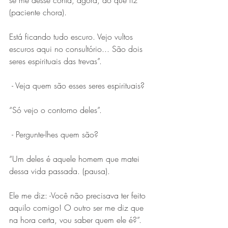
se me desse conta, agora, do que fiz 
(paciente chora). 
Está ficando tudo escuro. Vejo vultos 
escuros aqui no consultório... São dois 
seres espirituais das trevas”.
 - Veja quem são esses seres espirituais?
“Só vejo o contorno deles”.
 - Pergunte-lhes quem são?
“Um deles é aquele homem que matei 
dessa vida passada. (pausa).
Ele me diz: -Você não precisava ter feito 
aquilo comigo! O outro ser me diz que 
na hora certa, vou saber quem ele é?”.