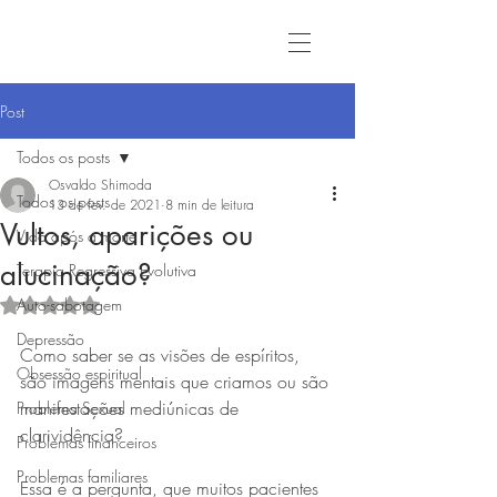
Post
Todos os posts
Osvaldo Shimoda
Todos os posts
13 de fev. de 2021
8 min de leitura
Vultos, aparições ou
Vida após a morte
alucinação?
Terapia Regressiva Evolutiva
Auto-sabotagem
Avaliado com NaN de 5 estrelas.
Depressão
Como saber se as visões de espíritos, 
Obsessão espiritual
são imagens mentais que criamos ou são 
manifestações mediúnicas de 
Problema Sexual
clarividência?
Problemas financeiros
Problemas familiares
Essa é a pergunta, que muitos pacientes 