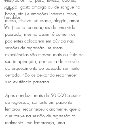
(dor, calor, frio, peso, leveza, odores, 
asfixia, gosto amargo ou de sangue na 
Culpa
boca, etc.) e emoções intensas (raiva, 
Pesadelos
medo, tristeza, saudade, alegria, amor, 
Fé
etc.) como recordações de uma vida 
passada, mesmo assim, é comum os 
pacientes colocarem em dúvida nas 
sessões de regressão, se essas 
experiências são mesmo reais ou fruto de 
sua imaginação, por conta de seu véu 
do esquecimento do passado ser muito 
cerrado, não os deixando reconhecer 
sua existência passada.
Após conduzir mais de 50.000 sessões 
de regressão, somente um paciente 
lembrou, reconheceu claramente, que o 
que trouxe na sessão de regressão foi 
realmente uma lembrança, uma 