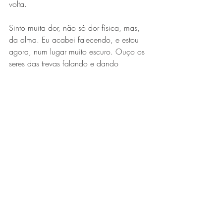
volta.
Sinto muita dor, não só dor física, mas, 
da alma. Eu acabei falecendo, e estou 
agora, num lugar muito escuro. Ouço os 
seres das trevas falando e dando 
gargalhadas.
Um deles me diz: - Finalmente! Tenho a 
impressão de que fiz mal para muita 
gente (fala, tossindo muito). Em verdade, 
ela traz à vida atual - em seu perispírito - 
as tosses da tuberculose dessa vida 
passada, bem como a culpa de ter 
prejudicado muitas pessoas.
Alguém segura a minha mão, aqui no 
consultório, e me diz: -Você vai precisar 
de muita força e fé para pedir perdão e 