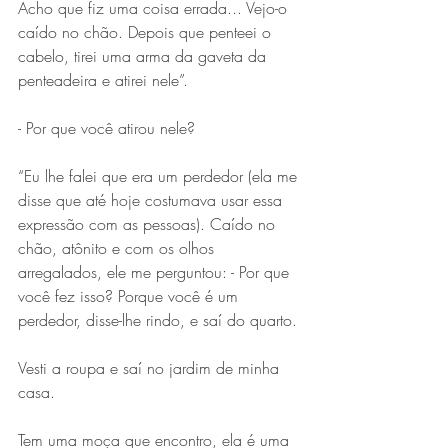
Acho que fiz uma coisa errada... Vejo-o 
caído no chão. Depois que penteei o 
cabelo, tirei uma arma da gaveta da 
penteadeira e atirei nele”.
- Por que você atirou nele? 
“Eu lhe falei que era um perdedor (ela me 
disse que até hoje costumava usar essa 
expressão com as pessoas). Caído no 
chão, atônito e com os olhos 
arregalados, ele me perguntou: - Por que 
você fez isso? Porque você é um 
perdedor, disse-lhe rindo, e saí do quarto.
Vesti a roupa e saí no jardim de minha 
casa.
Tem uma moça que encontro, ela é uma 