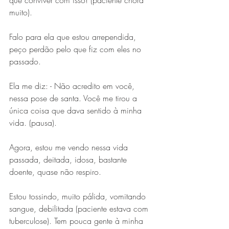
que conviver com isso! (paciente chora 
muito).
Falo para ela que estou arrependida, 
peço perdão pelo que fiz com eles no 
passado.
Ela me diz: - Não acredito em você, 
nessa pose de santa. Você me tirou a 
única coisa que dava sentido à minha 
vida. (pausa).
Agora, estou me vendo nessa vida 
passada, deitada, idosa, bastante 
doente, quase não respiro. 
Estou tossindo, muito pálida, vomitando 
sangue, debilitada (paciente estava com 
tuberculose). Tem pouca gente à minha 