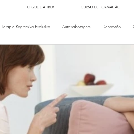
R
O QUE É A TRE?
CURSO DE FORMAÇÃO
Terapia Regressiva Evolutiva
Auto-sabotagem
Depressão
nceiros
Problemas familiares
Vidas passadas
Doenças
Síndrome do pânico
Ansiedade
Medos
Implantes Espiri
os
Orações
Magias
Culpa
Pesadelos
Fé