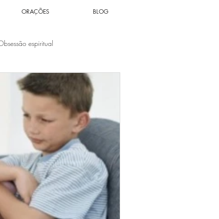
ORAÇÕES
BLOG
Obsessão espiritual
Espiritualidade
Solidão
tuais
Votos Cármicos