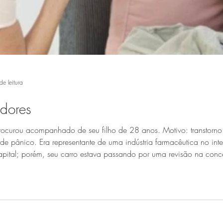
de leitura
adores
curou acompanhado de seu filho de 28 anos. Motivo: transtorno 
 de pânico. Era representante de uma indústria farmacêutica no int
pital; porém, seu carro estava passando por uma revisão na conce
o levasse a capital. Mas a van já estava lotada, e,