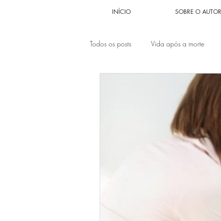
INÍCIO
SOBRE O AUTO
Todos os posts
Vida após a morte
Problema Sexual
Problemas fina
Relacionamentos
Autoestima
Autoabandono
Anjos encarnad