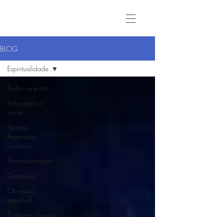
BLOG
Espiritualidade
Todos os posts
Vida após a
morte
Terapia
Regressiva
Evolutiva
Auto-sabotagem
Depressão
Obsessão
espiritual
Problema Sexual