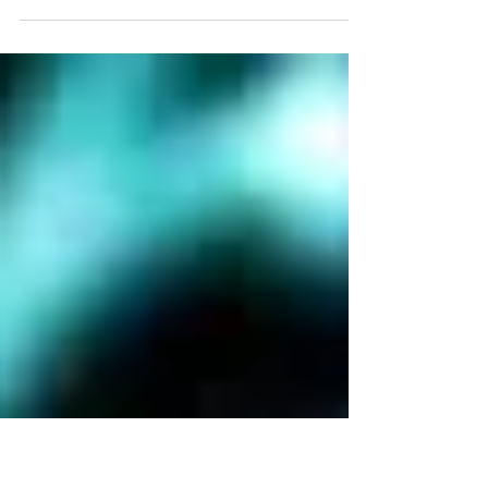
Introdução Os contratos de alma são acordos
espirituais que firmamos ao longo de nossas vidas e
até de vidas passadas. Eles revelam a nossa conexão
profunda com a missão da alma, influenciam nossos
relacionamentos e moldam experiências de
aprendizado que podem gerar tanto evolução quanto
desafios. Compreender e liberar contratos de alma
negativos é essencial para alcançar
autoconhecimento, plenitude espiritual e equilíbrio
emocional. O que são os Contratos de Alma? Esses
cont