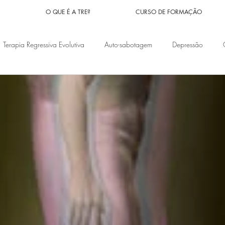
R
O QUE É A TRE?
CURSO DE FORMAÇÃO
Terapia Regressiva Evolutiva
Auto-sabotagem
Depressão
nceiros
Problemas familiares
Vidas passadas
Doenças
Síndrome do pânico
Ansiedade
Medos
Implantes Espiri
os
Orações
Magias
Culpa
Pesadelos
Fé