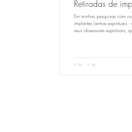
Retiradas de imp
Em minhas pesquisas com os pa
implantes (armas espirituais 
seus obsessores espirituais,
raciocínio clínico do médico 