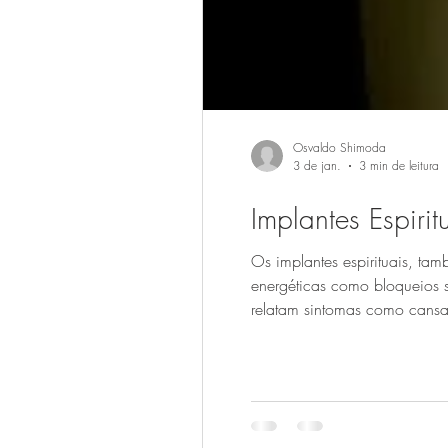
Osvaldo Shimoda
3 de jan.
3 min de leitura
Implantes Espir
Os implantes espirituais, ta
energéticas como bloqueios su
relatam sintomas como cansa
de estagnação, mesmo após d