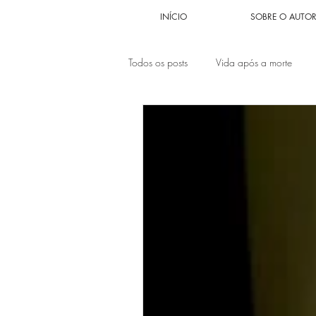
INÍCIO
SOBRE O AUTO
Todos os posts
Vida após a morte
Problema Sexual
Problemas fina
Relacionamentos
Autoestima
Autoabandono
Anjos encarnad