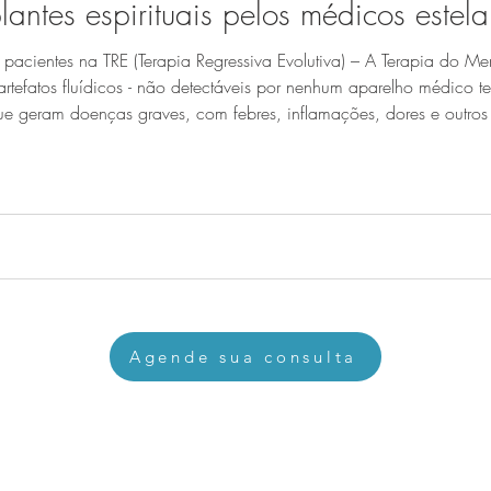
lantes espirituais pelos médicos estela
cientes na TRE (Terapia Regressiva Evolutiva) – A Terapia do Mento
- artefatos fluídicos - não detectáveis por nenhum aparelho médico 
 que geram doenças graves, com febres, inflamações, dores e outro
e, com isso, dificultam e retardam um trata
Agende sua consulta