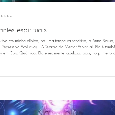
de leitura
ntes espirituais
itiva Em minha clínica, há uma terapeuta sensitiva, a Anna Sousa
a Regressiva Evolutiva) – A Terapia do Mentor Espiritual. Ela é ta
 em Cura Quântica. Ela é realmente fabulosa, pois, no primeiro c
ssui um implante e qual tipo? (visível ou invisível