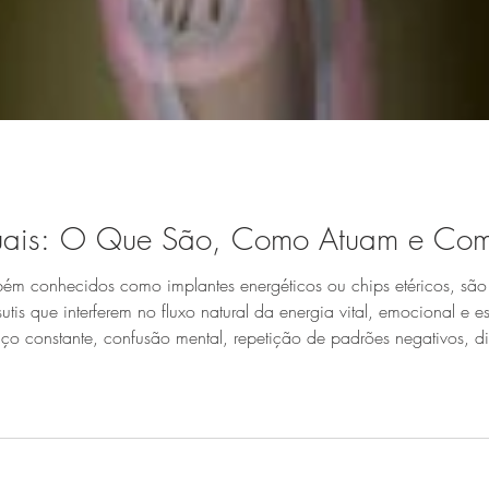
ituais: O Que São, Como Atuam e Como
mbém conhecidos como implantes energéticos ou chips etéricos, sã
tis que interferem no fluxo natural da energia vital, emocional e 
ço constante, confusão mental, repetição de padrões negativos, d
iversos processos terapêuticos ou tentativas de mudança