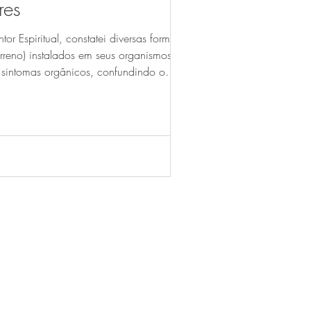
res
r Espiritual, constatei diversas formas de
terreno) instalados em seus organismos pelos
s sintomas orgânicos, confundindo o