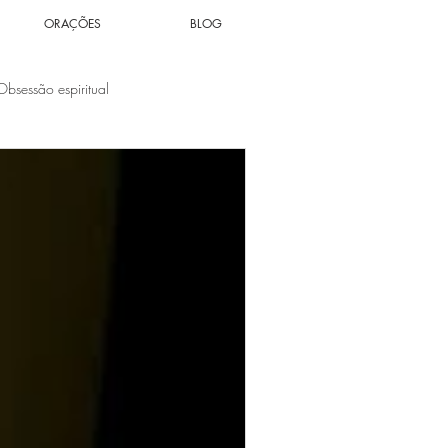
ORAÇÕES
BLOG
Obsessão espiritual
Espiritualidade
Solidão
tuais
Votos Cármicos