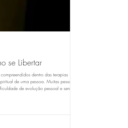
 se Libertar
o compreendidos dentro das terapias
espiritual de uma pessoa. Muitas pessoas
ificuldade de evolução pessoal e sensação