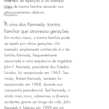
Esse tipo de repetição é um exemplo 
claro de karma familiar atuando nos 
Culpa
relacionamentos afetivos.
Pesadelos
Fé
A sina dos Kennedy: karma 
familiar que atravessa gerações
Em muitos casos, o karma familiar pode 
se repetir por várias gerações. Um 
exemplo amplamente conhecido é o da 
família Kennedy, frequentemente 
associada a uma sequência de tragédias.
John F. Kennedy, presidente dos Estados 
Unidos, foi assassinado em 1963. Seu 
irmão, Robert Kennedy, também foi 
assassinado em 1968, durante sua 
campanha presidencial. Ted Kennedy, o 
irmão mais novo, sobreviveu a diversos 
acidentes graves ao longo da vida. John 
Kennedy Jr. faleceu em 1999 em um 