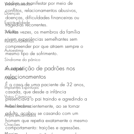
podem se manifestar por meio de 
Vidas passadas
conflitos, relacionamentos abusivos, 
Doenças
doenças, dificuldades financeiras ou 
Espiritualidade
tragédias recorrentes.
Muitas vezes, os membros da família 
Solidão
vivem experiências semelhantes sem 
Relacionamentos
compreender por que atraem sempre o 
Autoestima
mesmo tipo de sofrimento.
Síndrome do pânico
A repetição de padrões nos 
Ansiedade
relacionamentos
Medos
É o caso de uma paciente de 32 anos, 
Implantes Espirituais
casada, que desde a infância 
Votos Cármicos
presenciava o pai traindo e agredindo a 
mãe. Inconscientemente, ao se tornar 
Autoabandono
adulta, acabou se casando com um 
Anjos encarnados
homem que repetia exatamente o mesmo 
Orações
comportamento: traições e agressões.
Magias