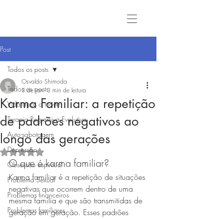
Post
Todos os posts
Osvaldo Shimoda
Todos os posts
3 de jan.
3 min de leitura
Karma Familiar: a repetição
Vida após a morte
de padrões negativos ao
Terapia Regressiva Evolutiva
Auto-sabotagem
longo das gerações
Depressão
Avaliado com NaN de 5 estrelas.
O que é karma familiar?
Obsessão espiritual
Karma familiar é a repetição de situações 
Problema Sexual
negativas que ocorrem dentro de uma 
Problemas financeiros
mesma família e que são transmitidas de 
Problemas familiares
geração em geração. Esses padrões 