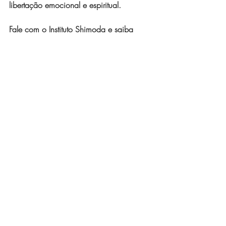
libertação emocional e espiritual.
Fale com o Instituto Shimoda e saiba 
como funciona o atendimento.
Agende sua sessão
Karma familiar