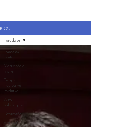
BLOG
Pesadelos
Todos os
posts
Vida após a
morte
Terapia
Regressiva
Evolutiva
Auto-
sabotagem
Depressão
Obsessão