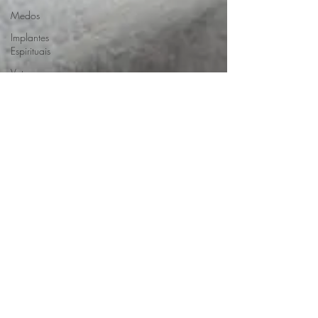
Medos
Implantes
Espirituais
Votos
Cármicos
Autoabandono
Anjos
encarnados
Orações
Magias
Culpa
Pesadelos
Fé