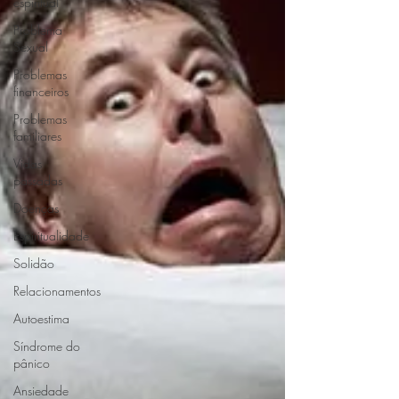
espiritual
Problema
Sexual
Problemas
financeiros
Problemas
familiares
Vidas
passadas
Doenças
Espiritualidade
Solidão
Relacionamentos
Autoestima
Síndrome do
pânico
Ansiedade