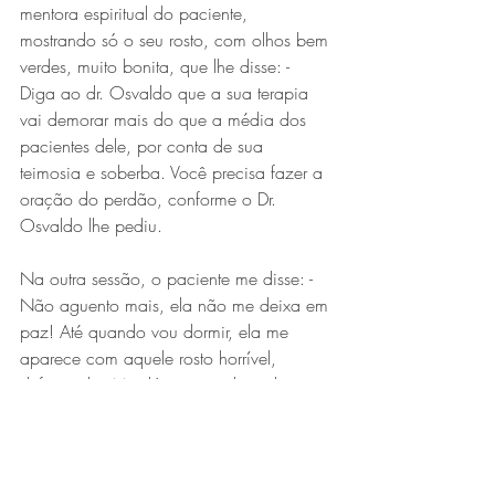
mentora espiritual do paciente, 
mostrando só o seu rosto, com olhos bem 
verdes, muito bonita, que lhe disse: - 
Diga ao dr. Osvaldo que a sua terapia 
vai demorar mais do que a média dos 
pacientes dele, por conta de sua 
teimosia e soberba. Você precisa fazer a 
oração do perdão, conforme o Dr. 
Osvaldo lhe pediu.
Na outra sessão, o paciente me disse: - 
Não aguento mais, ela não me deixa em 
paz! Até quando vou dormir, ela me 
aparece com aquele rosto horrível, 
deformado. Me dá a porra daquela 
oração, que vou fazer para me livrar 
dela!
Terapeuta: - Não é assim que se lida com 