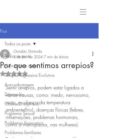
Post
Todos os posts
Osvaldo Shimoda
Todos os posts
5 de fev. de 2024
7 min de leitura
Por que sentimos arrepios?
Vida após a morte
Avaliado com NaN de 5 estrelas.
Terapia Regressiva Evolutiva
Auto-sabotagem
Sentir arrepios, podem estar ligados a 
Depressão
várias causas, como: medo, nervosismo, 
susto, mudança da temperatura 
Obsessão espiritual
ambiente(frio), doenças físicas (febres, 
Problema Sexual
inflamações, problemas hormonais, 
Problemas financeiros
como a menopausa, nas mulheres).
Problemas familiares