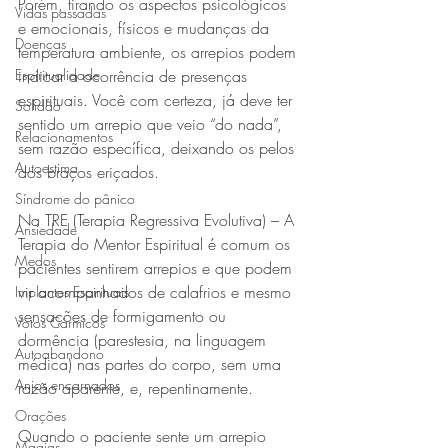
Porém, tirando os aspectos psicológicos 
Vidas passadas
e emocionais, físicos e mudanças da 
Doenças
temperatura ambiente, os arrepios podem 
Espiritualidade
indicar a ocorrência de presenças 
espirituais. Você com certeza, já deve ter 
Solidão
sentido um arrepio que veio “do nada”, 
Relacionamentos
sem razão específica, deixando os pelos 
Autoestima
dos braços eriçados.
Síndrome do pânico
Na TRE (Terapia Regressiva Evolutiva) – A 
Ansiedade
Terapia do Mentor Espiritual é comum os 
Medos
pacientes sentirem arrepios e que podem 
vir acompanhados de calafrios e mesmo 
Implantes Espirituais
sensações de formigamento ou 
Votos Cármicos
dormência (parestesia, na linguagem 
Autoabandono
médica) nas partes do corpo, sem uma 
Anjos encarnados
razão aparente, e, repentinamente.
Orações
Quando o paciente sente um arrepio 
Magias