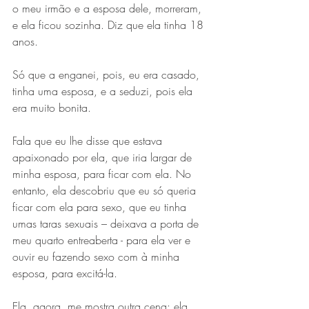
o meu irmão e a esposa dele, morreram, 
e ela ficou sozinha. Diz que ela tinha 18 
anos.
Só que a enganei, pois, eu era casado, 
tinha uma esposa, e a seduzi, pois ela 
era muito bonita. 
Fala que eu lhe disse que estava 
apaixonado por ela, que iria largar de 
minha esposa, para ficar com ela. No 
entanto, ela descobriu que eu só queria 
ficar com ela para sexo, que eu tinha 
umas taras sexuais – deixava a porta de 
meu quarto entreaberta - para ela ver e 
ouvir eu fazendo sexo com à minha 
esposa, para excitá-la.
Ela, agora, me mostra outra cena: ela 