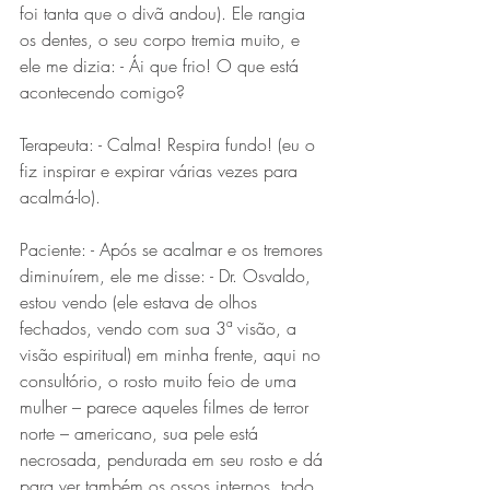
foi tanta que o divã andou). Ele rangia 
os dentes, o seu corpo tremia muito, e 
ele me dizia: - Ái que frio! O que está 
acontecendo comigo?
Terapeuta: - Calma! Respira fundo! (eu o 
fiz inspirar e expirar várias vezes para 
acalmá-lo).
Paciente: - Após se acalmar e os tremores 
diminuírem, ele me disse: - Dr. Osvaldo, 
estou vendo (ele estava de olhos 
fechados, vendo com sua 3ª visão, a 
visão espiritual) em minha frente, aqui no 
consultório, o rosto muito feio de uma 
mulher – parece aqueles filmes de terror 
norte – americano, sua pele está 
necrosada, pendurada em seu rosto e dá 
para ver também os ossos internos, todo 