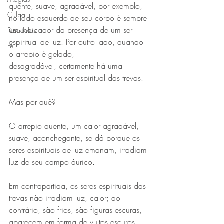
quente, suave, agradável, por exemplo, 
Culpa
no lado esquerdo de seu corpo é sempre 
um indicador da presença de um ser 
Pesadelos
espiritual de luz. Por outro lado, quando 
Fé
o arrepio é gelado, 
desagradável, certamente há uma 
presença de um ser espiritual das trevas.
Mas por quê?
O arrepio quente, um calor agradável, 
suave, aconchegante, se dá porque os 
seres espirituais de luz emanam, irradiam 
luz de seu campo áurico.
Em contrapartida, os seres espirituais das 
trevas não irradiam luz, calor; ao 
contrário, são frios, são figuras escuras, 
aparecem em forma de vultos escuros, 