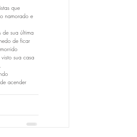
stas que 
mo namorado e 
 de sua última 
medo de ficar 
 morrido 
visto sua casa 
.
indo 
de acender 