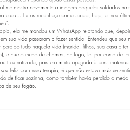
ual me mostra novamente a imagem daqueles soldados nazi
a casa... Eu os reconheço como sendo, hoje, o meu últi
eu”.
rapia, ela me mandou um WhatsApp relatando que, depois
 em sua vida passaram a fazer sentido. Entendeu que seu 
r perdido tudo naquela vida (marido, filhos, sua casa e ter
), e que o medo de chamas, de fogo, foi por conta de ter 
cou traumatizada, pois era muito apegada à bens materiais
ou feliz com essa terapia, é que não estava mais se sent
o de ficar sozinha, como também havia perdido o medo 
ca de seu fogão.