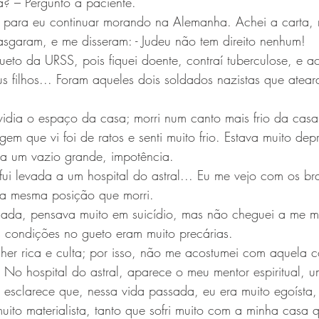
a? – Pergunto à paciente.
 para eu continuar morando na Alemanha. Achei a carta, 
asgaram, e me disseram: - Judeu não tem direito nenhum!
eto da URSS, pois fiquei doente, contraí tuberculose, e a
s filhos... Foram aqueles dois soldados nazistas que atea
vidia o espaço da casa; morri num canto mais frio da cas
em que vi foi de ratos e senti muito frio. Estava muito dep
ia um vazio grande, impotência. 
ui levada a um hospital do astral... Eu me vejo com os br
na mesma posição que morri.
sada, pensava muito em suicídio, mas não cheguei a me ma
s condições no gueto eram muito precárias. 
lher rica e culta; por isso, não me acostumei com aquela 
No hospital do astral, aparece o meu mentor espiritual, u
 esclarece que, nessa vida passada, eu era muito egoísta,
ito materialista, tanto que sofri muito com a minha casa 