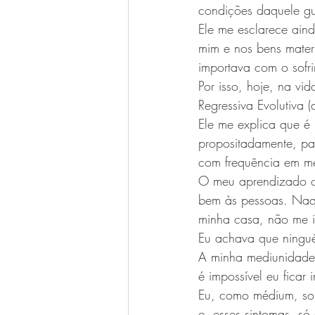
condições daquele gu
Ele me esclarece ain
mim e nos bens mater
importava com o sofri
Por isso, hoje, na vi
Regressiva Evolutiva 
Ele me explica que é
propositadamente, pa
com frequência em me
O meu aprendizado co
bem às pessoas. Naqu
minha casa, não me 
Eu achava que ninguém
A minha mediunidade 
é impossível eu ficar 
Eu, como médium, sou
e, esses sintomas, s