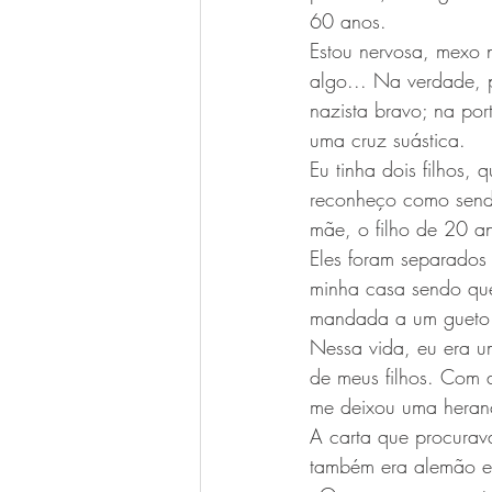
60 anos.
Estou nervosa, mexo
algo... Na verdade, 
nazista bravo; na por
uma cruz suástica. 
Eu tinha dois filhos,
reconheço como sendo
mãe, o filho de 20 a
Eles foram separados
minha casa sendo que
mandada a um gueto n
Nessa vida, eu era u
de meus filhos. Com 
me deixou uma heranç
A carta que procurav
também era alemão e o