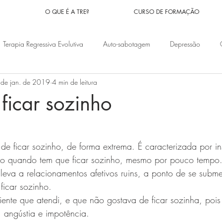
R
O QUE É A TRE?
CURSO DE FORMAÇÃO
Terapia Regressiva Evolutiva
Auto-sabotagem
Depressão
 de jan. de 2019
4 min de leitura
nceiros
Problemas familiares
Vidas passadas
Doenças
ficar sozinho
e 5 estrelas.
Síndrome do pânico
Ansiedade
Medos
Implantes Espiri
de ficar sozinho, de forma extrema. É caracterizada por i
ão quando tem que ficar sozinho, mesmo por pouco temp
os
Orações
Magias
Culpa
Pesadelos
Fé
leva a relacionamentos afetivos ruins, a ponto de se subme
ficar sozinho.
nte que atendi, e que não gostava de ficar sozinha, pois s
r, angústia e impotência.