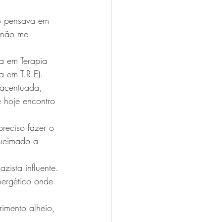
ó pensava em 
 não me 
ta em Terapia 
a em T.R.E). 
 acentuada, 
 hoje encontro 
reciso fazer o 
queimado a 
ista influente. 
ergético onde 
imento alheio, 