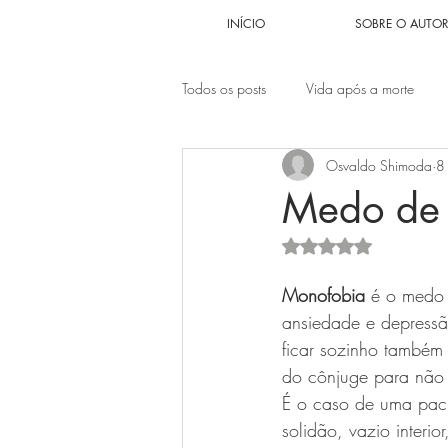
INÍCIO
SOBRE O AUTO
Todos os posts
Vida após a morte
Osvaldo Shimoda
8
Problema Sexual
Problemas fina
Medo de 
Avaliado com NaN d
Relacionamentos
Autoestima
Monofobia
 é o medo 
ansiedade e depress
Autoabandono
Anjos encarnad
ficar sozinho também 
do cônjuge para não 
É o caso de uma pacie
solidão, vazio interio