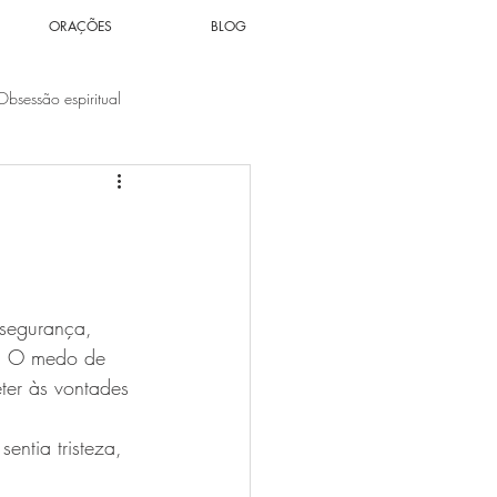
ORAÇÕES
BLOG
Obsessão espiritual
Espiritualidade
Solidão
tuais
Votos Cármicos
nsegurança, 
o. O medo de 
ter às vontades 
entia tristeza, 