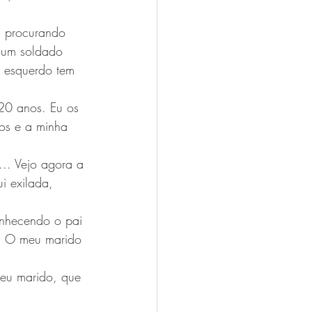
 procurando 
 um soldado 
o esquerdo tem 
 20 anos. Eu os 
os e a minha 
.. Vejo agora a 
i exilada, 
onhecendo o pai 
s. O meu marido 
meu marido, que 