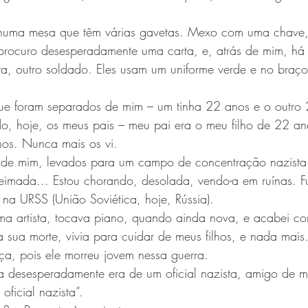
 numa mesa que têm várias gavetas. Mexo com uma chave,
procuro desesperadamente uma carta, e, atrás de mim, há
ta, outro soldado. Eles usam um uniforme verde e no braç
 que foram separados de mim – um tinha 22 anos e o outro
, hoje, os meus pais – meu pai era o meu filho de 22 an
nos. Nunca mais os vi.
 de mim, levados para um campo de concentração nazista.
imada... Estou chorando, desolada, vendo-a em ruínas. Fu
a URSS (União Soviética, hoje, Rússia).
ma artista, tocava piano, quando ainda nova, e acabei c
a sua morte, vivia para cuidar de meus filhos, e nada mai
a, pois ele morreu jovem nessa guerra.
a desesperadamente era de um oficial nazista, amigo de 
ficial nazista”.