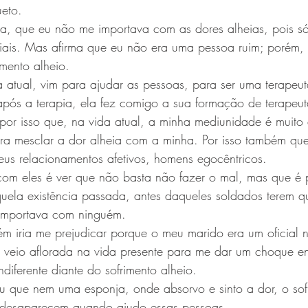
eto.
da, que eu não me importava com as dores alheias, pois s
iais. Mas afirma que eu não era uma pessoa ruim; porém,
mento alheio. 
da atual, vim para ajudar as pessoas, para ser uma terapeu
(após a terapia, ela fez comigo a sua formação de terapeut
 por isso que, na vida atual, a minha mediunidade é muito
ra mesclar a dor alheia com a minha. Por isso também que
us relacionamentos afetivos, homens egocêntricos.
m eles é ver que não basta não fazer o mal, mas que é p
ela existência passada, antes daqueles soldados terem 
importava com ninguém.
 iria me prejudicar porque o meu marido era um oficial naz
veio aflorada na vida presente para me dar um choque en
indiferente diante do sofrimento alheio.
 que nem uma esponja, onde absorvo e sinto a dor, o sofr
ó desaparecem quando ajudo essas pessoas.