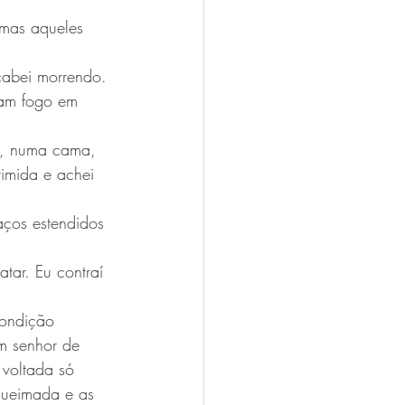
mas aqueles 
cabei morrendo. 
ram fogo em 
a, numa cama, 
rimida e achei 
aços estendidos 
tar. Eu contraí 
condição 
m senhor de 
 voltada só 
queimada e as 