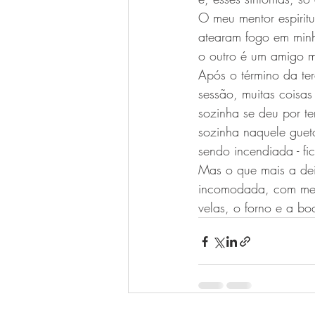
O meu mentor espirit
atearam fogo em minh
o outro é um amigo m
Após o término da te
sessão, muitas coisas
sozinha se deu por te
sozinha naquele gueto
sendo incendiada - fi
Mas o que mais a deix
incomodada, com med
velas, o forno e a bo