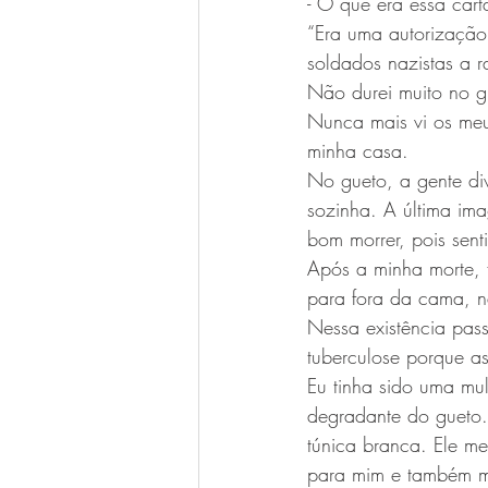
- O que era essa cart
“Era uma autorização
soldados nazistas a r
Não durei muito no gu
Nunca mais vi os meu
minha casa.
No gueto, a gente di
sozinha. A última imag
bom morrer, pois sent
Após a minha morte, f
para fora da cama, 
Nessa existência pas
tuberculose porque a
Eu tinha sido uma mu
degradante do gueto. 
túnica branca. Ele me
para mim e também mu