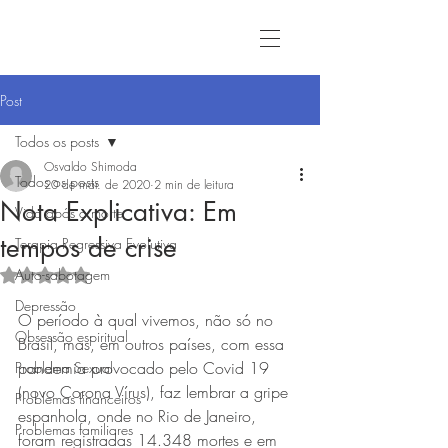
Post
Todos os posts
Osvaldo Shimoda
Todos os posts
20 de mar. de 2020
2 min de leitura
Nota Explicativa: Em
Vida após a morte
tempos de crise
Terapia Regressiva Evolutiva
Auto-sabotagem
Avaliado com NaN de 5 estrelas.
Depressão
O período à qual vivemos, não só no 
Obsessão espiritual
Brasil, mas, em outros países, com essa 
pandemia provocado pelo Covid 19 
Problema Sexual
(novo Corona Vírus), faz lembrar a gripe 
Problemas financeiros
espanhola, onde no Rio de Janeiro, 
Problemas familiares
foram registradas 14.348 mortes e em 