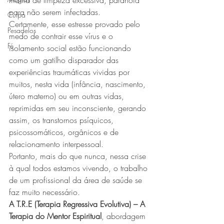
mania de limpeza excessiva, paranoia 
para não serem infectadas.
Culpa
Certamente, esse estresse provado pelo 
Pesadelos
medo de contrair esse vírus e o 
Fé
isolamento social estão funcionando 
como um gatilho disparador das 
experiências traumáticas vividas por 
muitos, nesta vida (infância, nascimento, 
útero materno) ou em outras vidas, 
reprimidas em seu inconsciente, gerando 
assim, os transtornos psíquicos, 
psicossomáticos, orgânicos e de 
relacionamento interpessoal.
Portanto, mais do que nunca, nessa crise 
à qual todos estamos vivendo, o trabalho 
de um profissional da área de saúde se 
faz muito necessário.
A T.R.E (Terapia Regressiva Evolutiva) – A 
Terapia do Mentor Espiritual
, abordagem 