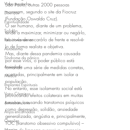
Vidas passadas
São Paulo, outras 2000 pessoas 
morreram, segundo o site da Fiocruz 
Doenças
(Fundação Oswaldo Cruz).
Espiritualidade
O ser humano, diante de um problema, 
Solidão
tende a maximizar, minimizar ou negá-lo, 
ao invés de encará-lo de frente e resolvê-
Relacionamentos
lo de forma realista e objetiva.
Autoestima
Mas, diante dessa pandemia causada 
Síndrome do pânico
por esse vírus, o poder público está 
Ansiedade
tomando uma série de medidas corretas, 
acertadas, principalmente em isolar a 
Medos
população.
Implantes Espirituais
No entanto, esse isolamento social está 
Votos Cármicos
provocando efeitos colaterais em muitas 
pessoas, causando transtornos psíquicos 
Autoabandono
como depressão, solidão, ansiedade 
Anjos encarnados
generalizada, angústia e, principalmente, 
Orações
TOC (transtorno obsessivo compulsivo) – 
Magias