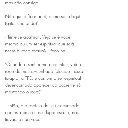
mas não consigo. 
Não quero ficar aqui, quero sair daqui 
(grita, chorando)".
- Tente se acalmar...Veja se é você 
mesma ou um ser espiritual que está 
nesse buraco escuro? - Peço-lhe.
"Quando o senhor me perguntou, veio o 
rosto de meu ex-cunhado falecido (nessa 
terapia, a TRE, é comum o ser espiritual 
desencarnado aparecer ao paciente só 
mostrando o rosto)".
- Então, é o espírito de seu ex-cunhado 
que está preso nesse lugar escuro, nas 
trevas, e não você. 