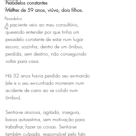
Pesadelos constantes
Culpa
Mulher de 59 anos, viúva, dois filhos.
Pesadelos
A paciente veio ao meu consultório, 
Fé
querendo entender por que tinha um 
pesadelo constante de estar num lugar 
escuro, sozinha, dentro de um ônibus, 
perdida, sem destino, não conseguindo 
voltar para casa.
Há 32 anos havia perdido seu ex-marido 
(ele e o seu ex-cunhado morreram num 
acidente de carro ao se colidir num 
ônibus).
Sentia-se ansiosa, agitada, insegura, 
baixa autoestima, sem motivação para 
trabalhar, fazer as coisas. Sentia-se 
também culpada, responsável pelo fato 