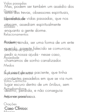
Vidas passadas
Mas, podem ser também um assédio dos 
Doenças
seres das trevas, obsessores espirituais, 
desafetos de vidas passadas, que nos 
Espiritualidade
atacam, assediam espiritualmente 
Solidão
enquanto a gente dorme.
Relacionamentos
Autoestima
Podem, ainda, ser uma forma de um ente 
querido, parente falecido se comunicar, 
Síndrome do pânico
pedir a nossa ajuda - nesse caso, 
Ansiedade
chamamos de sonho canalizador.
Medos
É o caso de uma paciente, que tinha 
Implantes Espirituais
constantes pesadelos em que se via num 
Votos Cármicos
lugar escuro dentro de um ônibus, sem 
Autoabandono
destino, perdida, e não conseguia 
retornar para casa. 
Anjos encarnados
Orações
Caso Clínico:
Magias