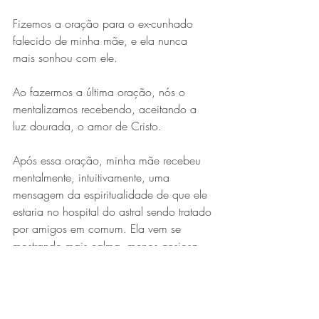
Fizemos a oração para o ex-cunhado 
falecido de minha mãe, e ela nunca 
mais sonhou com ele. 
Ao fazermos a última oração, nós o 
mentalizamos recebendo, aceitando a 
luz dourada, o amor de Cristo.
Após essa oração, minha mãe recebeu 
mentalmente, intuitivamente, uma 
mensagem da espiritualidade de que ele 
estaria no hospital do astral sendo tratado 
por amigos em comum. Ela vem se 
mostrando mais calma, menos ansiosa, 
tem cuidado mais de si e não se sente 
mais culpada por sua família ser tão 
desunida.