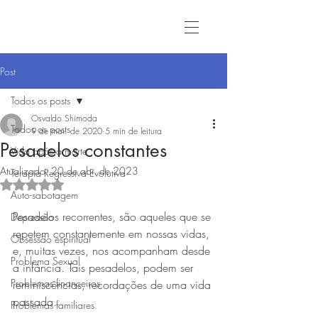
Post
Todos os posts
Osvaldo Shimoda
Todos os posts
9 de mai. de 2020
5 min de leitura
Pesadelos constantes
Vida após a morte
Atualizado:
20 de abr. de 2023
Terapia Regressiva Evolutiva
Avaliado com NaN de 5 estrelas.
Auto-sabotagem
Pesadelos recorrentes, são aqueles que se 
Depressão
repetem constantemente em nossas vidas, 
Obsessão espiritual
e, muitas vezes, nos acompanham desde 
Problema Sexual
a infância. Tais pesadelos, podem ser 
Problemas financeiros
reminiscências, recordações de uma vida 
passada.
Problemas familiares