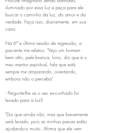
Procure imaginá-lo sendo banhado, 
iluminado por essa luz e peça para ele 
buscar o caminho da luz, do amor e da 
verdade. Faça isso, diariamente, em sua 
casa.
Na 6ª e última sessão de regressão, a 
paciente me relatou: "Vejo um homem 
bem alto, pele branca, loiro, diz que é o 
meu mentor espiritual, fala que está 
sempre me amparando, orientando, 
embora não o perceba".
- Pergunte-lhe se o seu ex-cunhado foi 
levado para a luz?
"Diz que ainda não, mas que brevemente 
será levado, pois as minhas preces estão 
ajudando-o muito. Afirma que ele vem 