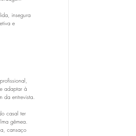
ida, insegura 
etiva e 
rofissional, 
se adaptar à 
 da entrevista. 
o casal ter 
 alma gêmea.
ia, cansaço 