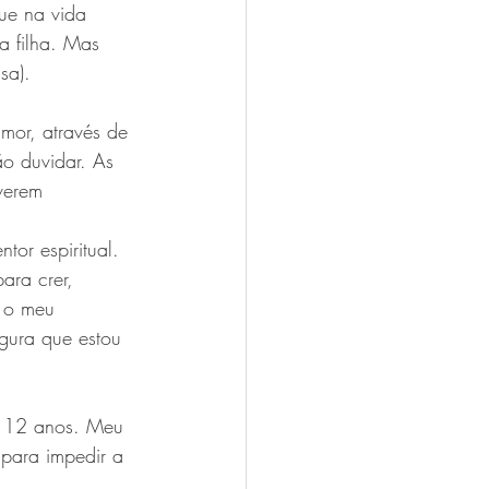
ue na vida 
a filha. Mas 
sa).
amor, através de 
ão duvidar. As 
verem 
tor espiritual.
ara crer, 
e o meu 
egura que estou 
a 12 anos. Meu 
 para impedir a 