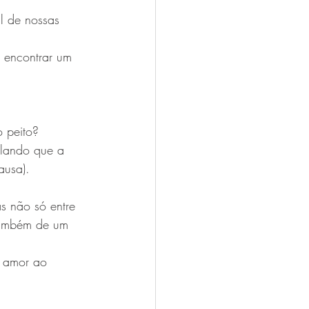
l de nossas 
 encontrar um 
o peito?
elando que a 
ausa).
s não só entre 
também de um 
e amor ao 