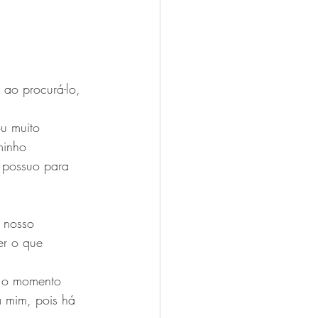
 ao procurá-lo, 
u muito 
minho 
e possuo para 
 nosso 
er o que 
é o momento 
a mim, pois há 