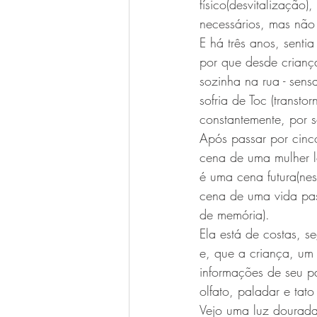
físico(desvitalização
necessários, mas não
E há três anos, sentia
por que desde crianç
sozinha na rua - sens
sofria de Toc (transt
constantemente, por se
Após passar por cinco
cena de uma mulher l
é uma cena futura(nes
cena de uma vida pas
de memória).
Ela está de costas, s
e, que a criança, um 
informações de seu pa
olfato, paladar e tato
Vejo uma luz dourada,