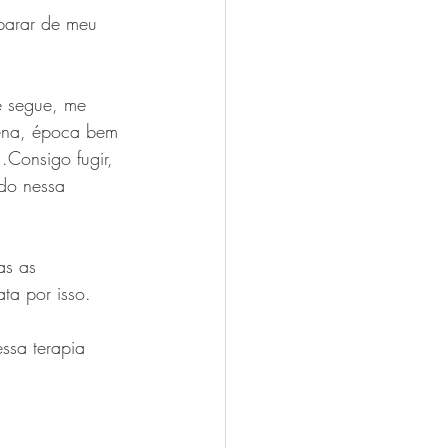
eparar de meu 
e segue, me 
cena, época bem 
Consigo fugir, 
do nessa 
as as 
ta por isso. 
ssa terapia 