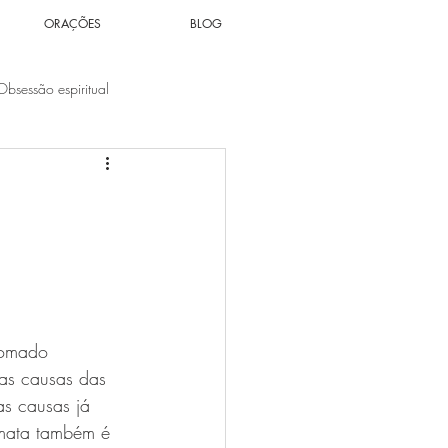
ORAÇÕES
BLOG
Obsessão espiritual
Espiritualidade
Solidão
tuais
Votos Cármicos
nomado 
 as causas das 
s causas já 
 mata também é 