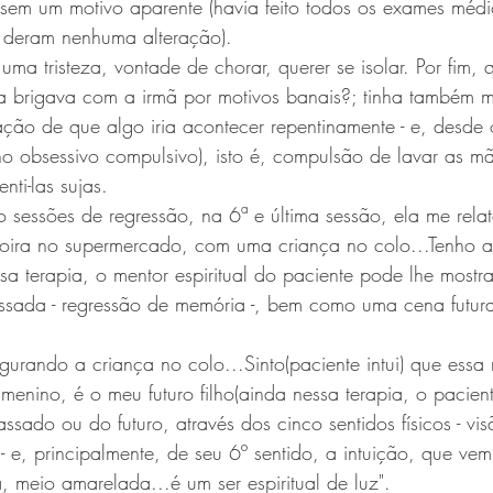
), sem um motivo aparente (havia feito todos os exames médi
 deram nenhuma alteração).
 uma tristeza, vontade de chorar, querer se isolar. Por fim, 
a brigava com a irmã por motivos banais?; tinha também 
ação de que algo iria acontecer repentinamente - e, desde
orno obsessivo compulsivo), isto é, compulsão de lavar as m
nti-las sujas.
 sessões de regressão, na 6ª e última sessão, ela me relat
oira no supermercado, com uma criança no colo...Tenho a
sa terapia, o mentor espiritual do paciente pode lhe mostr
sada - regressão de memória -, bem como uma cena futura
egurando a criança no colo...Sinto(paciente intui) que essa
menino, é o meu futuro filho(ainda nessa terapia, o pacient
ssado ou do futuro, através dos cinco sentidos físicos - vi
 - e, principalmente, de seu 6º sentido, a intuição, que ve
 meio amarelada...é um ser espiritual de luz".