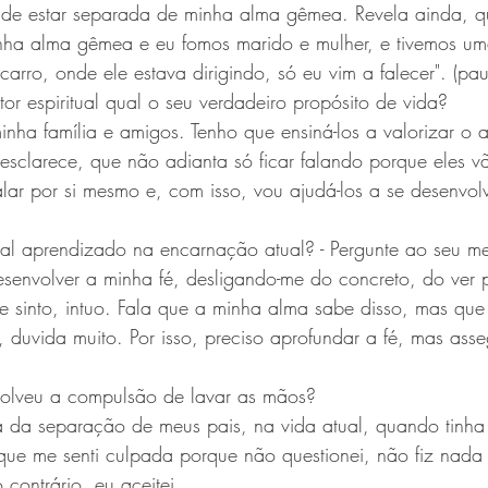
de estar separada de minha alma gêmea. Revela ainda, q
inha alma gêmea e eu fomos marido e mulher, e tivemos um
arro, onde ele estava dirigindo, só eu vim a falecer". (pau
tor espiritual qual o seu verdadeiro propósito de vida?
inha família e amigos. Tenho que ensiná-los a valorizar o 
esclarece, que não adianta só ficar falando porque eles v
alar por si mesmo e, com isso, vou ajudá-los a se desenvol
pal aprendizado na encarnação atual? - Pergunte ao seu men
senvolver a minha fé, desligando-me do concreto, do ver p
e sinto, intuo. Fala que a minha alma sabe disso, mas qu
, duvida muito. Por isso, preciso aprofundar a fé, mas ass
volveu a compulsão de lavar as mãos?
a da separação de meus pais, na vida atual, quando tinh
a que me senti culpada porque não questionei, não fiz nada
contrário, eu aceitei.