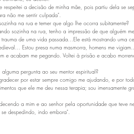
e respeitei a decisão de minha mãe, pois partiu dela se s
ara não me sentir culpada".
sozinha na rua e temer que algo lhe ocorra subitamente?
ando sozinha na rua, tenho a impressão de que alguém m
m trauma de uma vida passada...Ele está mostrando uma 
edieval... Estou presa numa masmorra, homens me vigiam...
em e acabam me pegando. Voltei à prisão e acabo morren
s alguma pergunta ao seu mentor espiritual?
gradecer por estar sempre comigo me ajudando, e por tod
imentos que ele me deu nessa terapia; sou imensamente gra
decendo a mim e ao senhor pela oportunidade que teve ne
á se despedindo, indo embora".