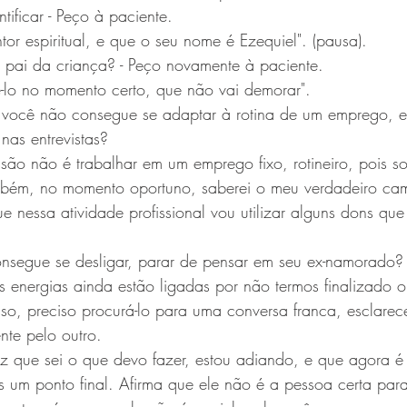
ntificar - Peço à paciente.
or espiritual, e que o seu nome é Ezequiel". (pausa).
o pai da criança? - Peço novamente à paciente.
-lo no momento certo, que não vai demorar".
e você não consegue se adaptar à rotina de um emprego, e
nas entrevistas?
são não é trabalhar em um emprego fixo, rotineiro, pois so
mbém, no momento oportuno, saberei o meu verdadeiro ca
que nessa atividade profissional vou utilizar alguns dons qu
onsegue se desligar, parar de pensar em seu ex-namorado?
s energias ainda estão ligadas por não termos finalizado o
sso, preciso procurá-lo para uma conversa franca, esclarec
nte pelo outro.
iz que sei o que devo fazer, estou adiando, e que agora 
 um ponto final. Afirma que ele não é a pessoa certa par