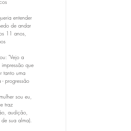
cos 
queria entender 
medo de andar 
 os 11 anos, 
ãos 
ou: "Vejo a 
 impressão que 
ar tanto uma 
 - progressão 
 mulher sou eu, 
e traz 
são, audição, 
m de sua alma).