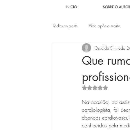
INÍCIO
SOBRE O AUTO
Todos os posts
Vida após a morte
Osvaldo Shimoda
2
Problema Sexual
Problemas fina
Que rumo
Relacionamentos
Autoestima
profission
Avaliado com NaN d
Autoabandono
Anjos encarnad
Na ocasião, ao assist
cardiologista, foi Se
doenças cardiovascul
conhecidas pela medi