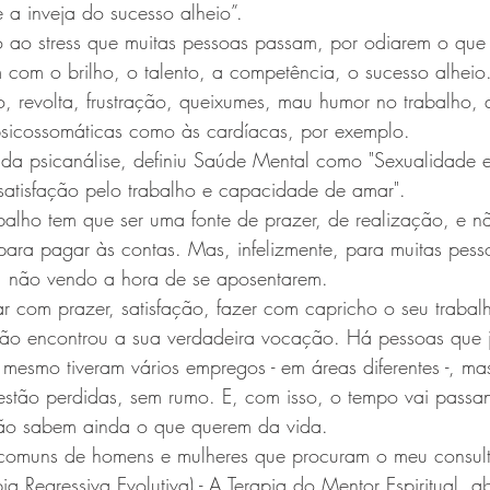
e a inveja do sucesso alheio”.
do ao stress que muitas pessoas passam, por odiarem o que
om o brilho, o talento, a competência, o sucesso alheio
ão, revolta, frustração, queixumes, mau humor no trabalho
psicossomáticas como às cardíacas, por exemplo.
i da psicanálise, definiu Saúde Mental como "Sexualidade e
satisfação pelo trabalho e capacidade de amar".
balho tem que ser uma fonte de prazer, de realização, e 
para pagar às contas. Mas, infelizmente, para muitas pess
o, não vendo a hora de se aposentarem.
r com prazer, satisfação, fazer com capricho o seu trabal
não encontrou a sua verdadeira vocação. Há pessoas que 
 mesmo tiveram vários empregos - em áreas diferentes -, ma
estão perdidas, sem rumo. E, com isso, o tempo vai passa
ão sabem ainda o que querem da vida.
comuns de homens e mulheres que procuram o meu consult
pia Regressiva Evolutiva) - A Terapia do Mentor Espiritual,