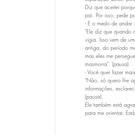
Diz que aceitei porqu
pai. Por isso, pede p
- E o medo de andar 
"Ele diz que quando 
vigia. Isso vem de u
antiga, do período m
mas eles me persegu
masmorra". (pausa).
- Você quer fazer mai
"Não, só quero lhe a
informações, esclarec
(pausa).
Ele também está agra
para me orientar. Est