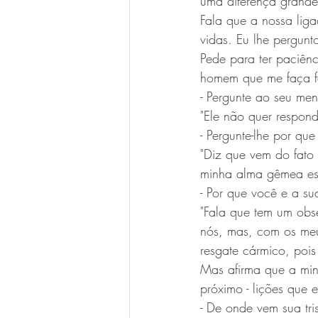
uma diferença grande
Fala que a nossa liga
vidas. Eu lhe pergun
Pede para ter paciê
homem que me faça fel
- Pergunte ao seu men
"Ele não quer responde
- Pergunte-lhe por qu
"Diz que vem do fato
minha alma gêmea está
- Por que você e a s
"Fala que tem um obse
nós, mas, com os meu
resgate cármico, poi
Mas afirma que a min
próximo - lições que 
- De onde vem sua tri