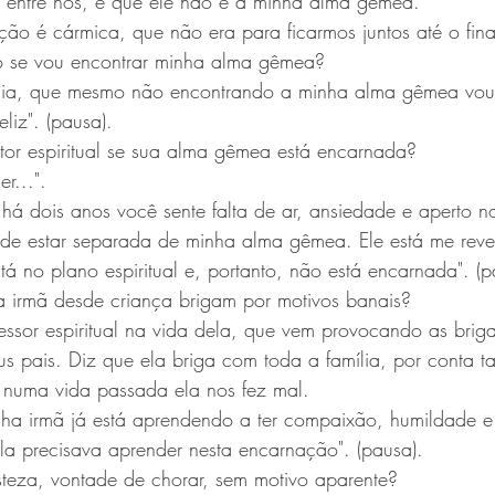
 entre nós, e que ele não é a minha alma gêmea.
ção é cármica, que não era para ficarmos juntos até o fina
to se vou encontrar minha alma gêmea?
ncia, que mesmo não encontrando a minha alma gêmea vou
iz". (pausa).
tor espiritual se sua alma gêmea está encarnada?
r...". 
e há dois anos você sente falta de ar, ansiedade e aperto n
 de estar separada de minha alma gêmea. Ele está me rev
 no plano espiritual e, portanto, não está encarnada". (p
ua irmã desde criança brigam por motivos banais?
ssor espiritual na vida dela, que vem provocando as briga
s pais. Diz que ela briga com toda a família, por conta 
s numa vida passada ela nos fez mal.
ha irmã já está aprendendo a ter compaixão, humildade 
ela precisava aprender nesta encarnação". (pausa).
steza, vontade de chorar, sem motivo aparente?