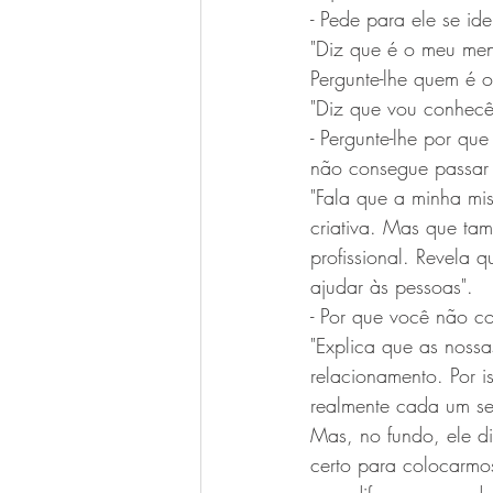
- Pede para ele se ide
"Diz que é o meu ment
Pergunte-lhe quem é 
"Diz que vou conhecê
- Pergunte-lhe por qu
não consegue passar 
"Fala que a minha mis
criativa. Mas que ta
profissional. Revela 
ajudar às pessoas".
- Por que você não c
"Explica que as nossa
relacionamento. Por i
realmente cada um se
Mas, no fundo, ele d
certo para colocarmos