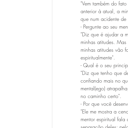
"Vem também do fato 
anterior à atual, a m
que num acidente de c
- Pergunte ao seu men
"Diz que é ajudar a m
minhas atitudes. Mas 
minhas atitudes vão f
espiritualmente".
- Qual é o seu princi
"Diz que tenho que de
confiando mais no qu
mental(ego) atrapalha
no caminho certo".
- Por que você desen
"Ele me mostra a cen
mentor espiritual fal
separação deles; pelo 