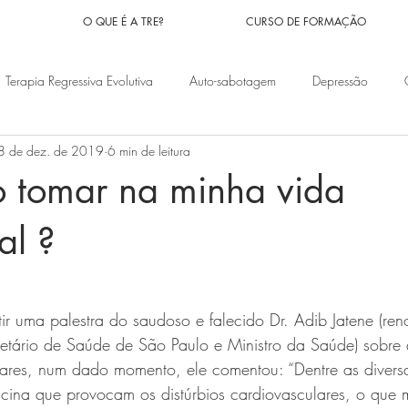
R
O QUE É A TRE?
CURSO DE FORMAÇÃO
Terapia Regressiva Evolutiva
Auto-sabotagem
Depressão
8 de dez. de 2019
6 min de leitura
nceiros
Problemas familiares
Vidas passadas
Doenças
 tomar na minha vida
Síndrome do pânico
Ansiedade
Medos
Implantes Espiri
al ?
e 5 estrelas.
os
Orações
Magias
Culpa
Pesadelos
Fé
ir uma palestra do saudoso e falecido Dr. Adib Jatene (re
cretário de Saúde de São Paulo e Ministro da Saúde) sobre
ares, num dado momento, ele comentou: “Dentre as diversa
cina que provocam os distúrbios cardiovasculares, o que