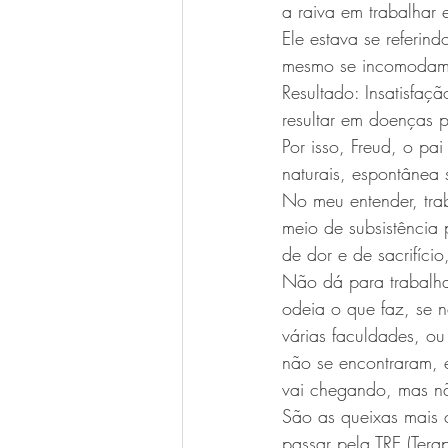
a raiva em trabalhar 
Ele estava se referin
mesmo se incomodam c
Resultado: Insatisfaç
resultar em doenças 
Por isso, Freud, o pa
naturais, espontânea 
No meu entender, tra
meio de subsistência 
de dor e de sacrifíci
Não dá para trabalha
odeia o que faz, se 
várias faculdades, ou
não se encontraram, 
vai chegando, mas n
São as queixas mais 
passar pela TRE (Tera