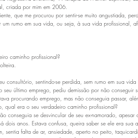
ual, criada por mim em 2006.
nte, que me procurou por sentir-se muito angustiada, perd
 um rumo em sua vida, ou seja, à sua vida profissional, af
iro caminho profissional?
lteira.
u consultório, sentindo-se perdida, sem rumo em sua vida p
 No seu último emprego, pediu demissão por não conseguir 
stava procurando emprego, mas não conseguia passar, além
o, qual era o seu verdadeiro caminho profissional?
não conseguia se desvincular de seu ex-namorado, apesar d
á dois anos. Estava confusa, queira saber se ele era sua
 sentia falta de ar, ansiedade, aperto no peito, taquicard