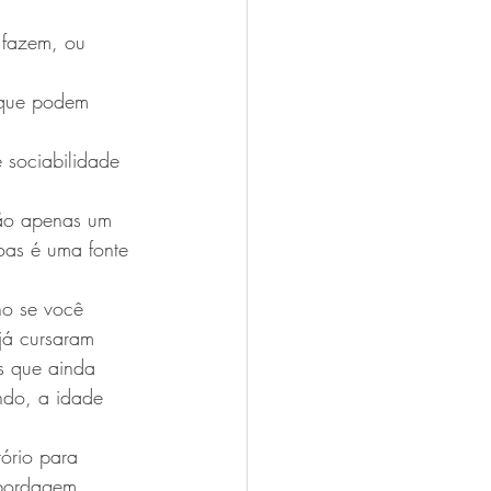
 fazem, ou 
.
, que podem 
 sociabilidade 
não apenas um 
oas é uma fonte 
ho se você 
já cursaram 
s que ainda 
ndo, a idade 
ório para 
 abordagem 