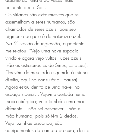
distante da Terra e 20 vezes mais 
brilhante que o Sol).
Os sirianos são extraterrestres que se 
assemelham a seres humanos, são 
chamados de seres azuis, pois seu 
pigmento de pele é de natureza azul.
Na 5ª sessão de regressão, a paciente 
me relatou: “Vejo uma nave espacial 
vindo e agora vejo vultos, luzes azuis 
(são os extraterrestres de Sirius, os azuis). 
Eles vêm de meu lado esquerdo à minha 
direita, aqui no consultório. (pausa).
Agora estou dentro de uma nave, no 
espaço sideral... Vejo-me deitada numa 
maca cirúrgica; vejo também uma mão 
diferente... não sei descrever... não é 
mão humana, pois só têm 2 dedos.
Vejo luzinhas piscando, são 
equipamentos da câmara de cura, dentro 