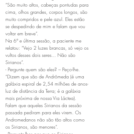
“São muito altos, cabeças pontudas para 
cima, olhos grandes, corpos longos, são 
muito compridos e pele azul. Eles estão 
se despedindo de mim e falam que vou 
voltar em breve”.
Na 6ª e última sessão, a paciente me 
relatou: “Vejo 2 luzes brancas, só vejo os 
vultos desses dois seres... Não são 
Sirianos”.
- Pergunte quem são eles? – Peço-lhe.
“Dizem que são de Andrômeda (é uma 
galáxia espiral de 2,54 milhões de anos-
luz de distância da Terra; é a galáxia 
mais próxima de nossa Via Láctea).
Falam que aqueles Sirianos da sessão 
passada pediram para eles virem. Os 
Andromedanos não são tão altos como 
os Sirianos, são menores”.