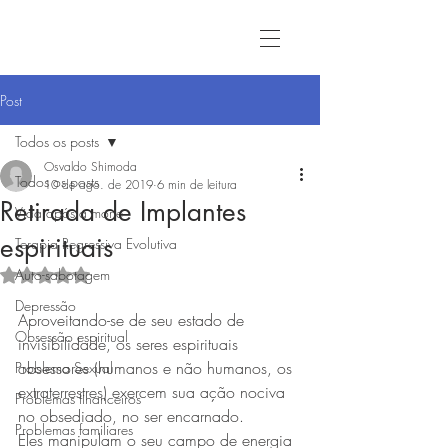
Post
Todos os posts
Osvaldo Shimoda
Todos os posts
10 de ago. de 2019
6 min de leitura
Retirada de Implantes
Vida após a morte
espirituais
Terapia Regressiva Evolutiva
Auto-sabotagem
Avaliado com NaN de 5 estrelas.
Depressão
Aproveitando-se de seu estado de 
Obsessão espiritual
invisibilidade, os seres espirituais 
obsessores (humanos e não humanos, os 
Problema Sexual
extraterrestres) exercem sua ação nociva 
Problemas financeiros
no obsediado, no ser encarnado.
Problemas familiares
Eles manipulam o seu campo de energia 