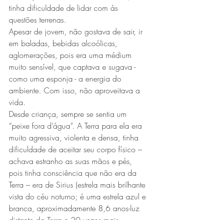
tinha dificuldade de lidar com às 
questões terrenas.
Apesar de jovem, não gostava de sair, ir 
em baladas, bebidas alcoólicas, 
aglomerações, pois era uma médium 
muito sensível, que captava e sugava - 
como uma esponja - a energia do 
ambiente. Com isso, não aproveitava a 
vida.
Desde criança, sempre se sentia um 
“peixe fora d’água”. A Terra para ela era 
muito agressiva, violenta e densa, tinha 
dificuldade de aceitar seu corpo físico – 
achava estranho as suas mãos e pés, 
pois tinha consciência que não era da 
Terra – era de Sirius (estrela mais brilhante 
vista do céu noturno; é uma estrela azul e 
branca, aproximadamente 8,6 anos-luz 