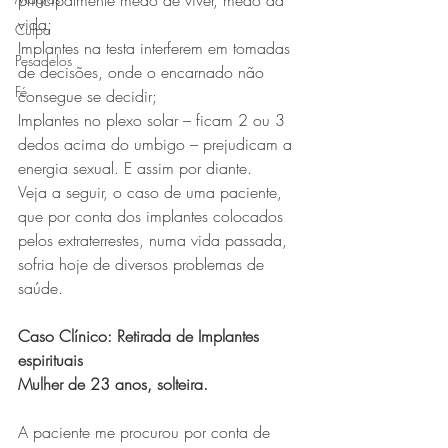
principalmente medo de viver, medo da 
vida;
Culpa
Implantes na testa interferem em tomadas 
Pesadelos
de decisões, onde o encarnado não 
Fé
consegue se decidir;
Implantes no plexo solar – ficam 2 ou 3 
dedos acima do umbigo – prejudicam a 
energia sexual. E assim por diante.
Veja a seguir, o caso de uma paciente, 
que por conta dos implantes colocados 
pelos extraterrestes, numa vida passada, 
sofria hoje de diversos problemas de 
saúde.
Caso Clínico: Retirada de Implantes 
espirituais
Mulher de 23 anos, solteira.
A paciente me procurou por conta de 