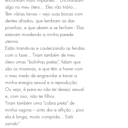
encontram mais implantes... Encontraram 
algo no meu útero... Eles vão tirá-lo... 
Têm várias larvas – vejo suas bocas com 
dentes afiados, que lembram as das 
piranhas, e que abrem e se fecham - Elas 
estavam mordendo a minha parede 
uterina.
Estão tirando-as e cauterizando as feridas 
com o laser... Tiram também de meu 
útero umas “bolinhas pretas”, falam que 
são os miasmas, e que têm a haver com 
o meu medo de engravidar e travar a 
minha energia sexual e a reprodução. 
Ou seja, é para eu não ter desejo sexual 
e, com isso, não ter filhos.
Tiram também uma “cobra preta” de 
minha vagina – sinto dor e aflição -, pois 
ela é longa, muito comprida... Está 
saindo”.