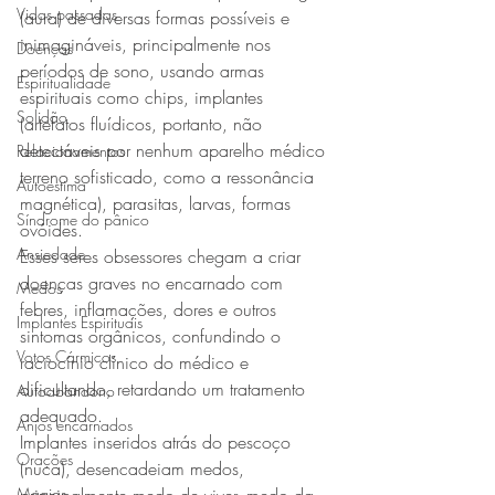
Vidas passadas
(aura) de diversas formas possíveis e 
inimagináveis, principalmente nos 
Doenças
períodos de sono, usando armas 
Espiritualidade
espirituais como chips, implantes 
Solidão
(artefatos fluídicos, portanto, não 
detectáveis por nenhum aparelho médico 
Relacionamentos
terreno sofisticado, como a ressonância 
Autoestima
magnética), parasitas, larvas, formas 
Síndrome do pânico
ovóides.
Ansiedade
Esses seres obsessores chegam a criar 
doenças graves no encarnado com 
Medos
febres, inflamações, dores e outros 
Implantes Espirituais
sintomas orgânicos, confundindo o 
Votos Cármicos
raciocínio clínico do médico e 
dificultando, retardando um tratamento 
Autoabandono
adequado.
Anjos encarnados
Implantes inseridos atrás do pescoço 
Orações
(nuca), desencadeiam medos, 
Magias