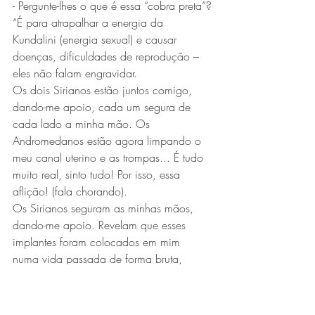
- Pergunte-lhes o que é essa “cobra preta”?
“É para atrapalhar a energia da 
Kundalini (energia sexual) e causar 
doenças, dificuldades de reprodução – 
eles não falam engravidar.
Os dois Sirianos estão juntos comigo, 
dando-me apoio, cada um segura de 
cada lado a minha mão. Os 
Andromedanos estão agora limpando o 
meu canal uterino e as trompas... É tudo 
muito real, sinto tudo! Por isso, essa 
aflição! (fala chorando).
Os Sirianos seguram as minhas mãos, 
dando-me apoio. Revelam que esses 
implantes foram colocados em mim 
numa vida passada de forma bruta, 
falam que sofri muito, e que fiquei com 
trauma sexual. (fala chorando).
Por isso, estão tirando-os para que eu 