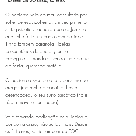
Homem de 26 anos, solteiro.
O paciente veio ao meu consultório por 
sofrer de esquizofrenia. Em seu primeiro 
surto psicótico, achava que era Jesus, e 
que tinha feito um pacto com o diabo. 
Tinha também paranoia - ideias 
persecutórias de que alguém o 
perseguia, filmando-o, vendo tudo o que 
ele fazia, querendo matá-lo.
O paciente associou que o consumo de 
drogas (maconha e cocaína) havia 
desencadeou o seu surto psicótico (hoje 
não fumava e nem bebia).
Veio tomando medicação psiquiátrica e, 
por conta disso, não surtou mais. Desde 
os 14 anos, sofria também de TOC 