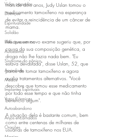
Vidas passadas
mais de dois anos, Judy Uslan tomou o 
medicamento tamoxífeno na esperança 
Doenças
de evitar a reincidência de um câncer de 
Espiritualidade
mama.
Solidão
Até que um novo exame sugeriu que, por 
Relacionamentos
causa da sua composição genética, a 
Autoestima
droga não lhe fazia nada bem. "Eu 
Síndrome do pânico
estava devastada", disse Uslan, 52, que 
Ansiedade
parou de tomar tamoxífeno e agora 
avalia tratamentos alternativos. "Você 
Medos
descobre que tomou esse medicamento 
Implantes Espirituais
por todo esse tempo e que não tinha 
Votos Cármicos
benefício algum".
Autoabandono
A situação dela é bastante comum, bem 
Anjos encarnados
como entre centenas de milhares de 
Orações
usuárias de tamoxífeno nos EUA.
Magias