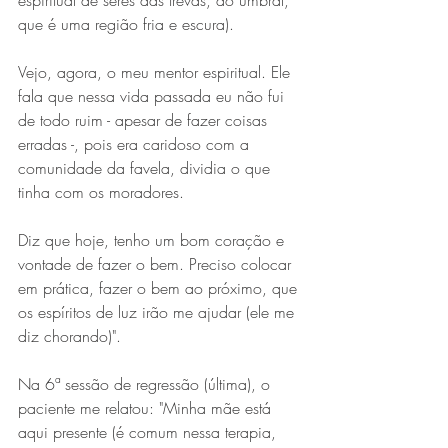
espiritual de seres das trevas, do umbral, 
que é uma região fria e escura).
Vejo, agora, o meu mentor espiritual. Ele 
fala que nessa vida passada eu não fui 
de todo ruim - apesar de fazer coisas 
erradas -, pois era caridoso com a 
comunidade da favela, dividia o que 
tinha com os moradores.
Diz que hoje, tenho um bom coração e 
vontade de fazer o bem. Preciso colocar 
em prática, fazer o bem ao próximo, que 
os espíritos de luz irão me ajudar (ele me 
diz chorando)".
Na 6ª sessão de regressão (última), o 
paciente me relatou: "Minha mãe está 
aqui presente (é comum nessa terapia, 