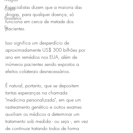
Especialistas dizem que a maioria das 
Culpa
drogas, para qualquer doença, só 
Pesadelos
funciona em cerca de metade dos 
Fé
pacientes.
Isso significa um desperdício de 
aproximadamente US$ 300 bilhões por 
ano em remédios nos EUA, além de 
inúmeros pacientes sendo expostos a 
efeitos colaterais desnecessários.
É natural, portanto, que se depositem 
tantas esperanças na chamada 
"medicina personalizada", em que um 
rastreamento genético e outros exames 
auxiliam os médicos a determinar um 
tratamento sob medida - ou seja -, em vez 
de continuar tratando todos de forma 